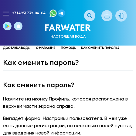
+7 (495) 739-04-04
Заказ
доставки
воды
НАСТОЯЩАЯ ВОДА
тел.
многоканальный
ДОСТАВКА ВОДЫ
О МАГАЗИНЕ
ПОМОЩЬ
КАК СМЕНИТЬ ПАРОЛЬ?
service@truewater.ru
Как сменить пароль?
141033
Московская
область
Мытищинский
Как сменить пароль?
р-
н,
Нажмите на иконку Профиль, которая расположена в
г.
верхней части экрана справа.
Мытищи,
МКР
Выпадет форма: Настройки пользователя. В ней уже
Поселок
есть данные регистрации, но несколько полей пустые,
Пироговский
улица
для введения новой информации.