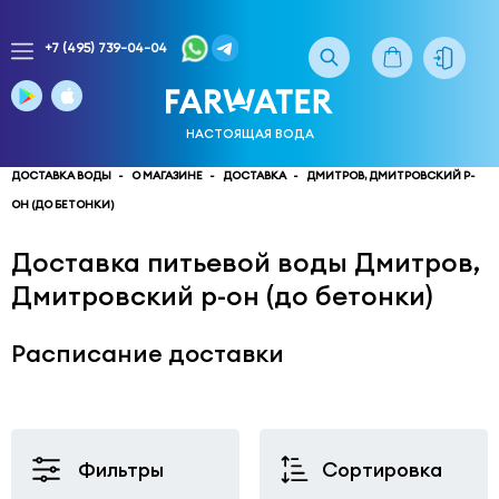
+7 (495) 739-04-04
Заказ
доставки
воды
НАСТОЯЩАЯ ВОДА
тел.
многоканальный
ДОСТАВКА ВОДЫ
О МАГАЗИНЕ
ДОСТАВКА
ДМИТРОВ, ДМИТРОВСКИЙ Р-
ОН (ДО БЕТОНКИ)
service@truewater.ru
Доставка питьевой воды Дмитров,
141033
Московская
область
Мытищинский
Дмитровский р-он (до бетонки)
р-
н,
Расписание доставки
г.
Мытищи,
МКР
Поселок
Фильтры
Сортировка
Пироговский
улица