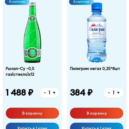
В наличии
В наличии
Рычал-Су -0,5
Пилигрим негаз 0,25*8шт
газ(стекло)х12
1 488 ₽
384 ₽
-
+
-
+
В корзину
В корзину
Купить в 1 клик
Купить в 1 клик