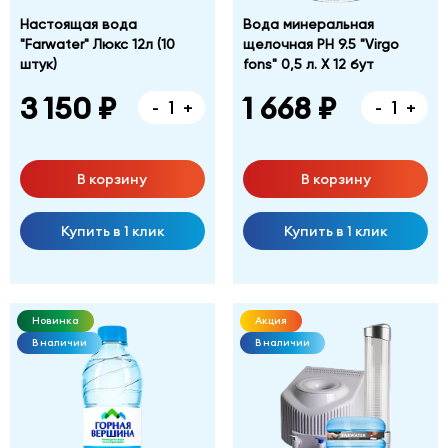
Настоящая вода
Вода минеральная
"Farwater" Люкс 12л (10
щелочная PH 9.5 "Virgo
штук)
fons" 0,5 л. Х 12 бут
3 150 ₽
1 668 ₽
-
+
-
+
В корзину
В корзину
Купить в 1 клик
Купить в 1 клик
Новинка
Акция
В наличии
В наличии