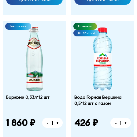
В наличии
Новинка
В наличии
Боржоми 0,33л*12 шт
Вода Горная Вершина
0,5*12 шт с газом
1 860 ₽
426 ₽
-
+
-
+