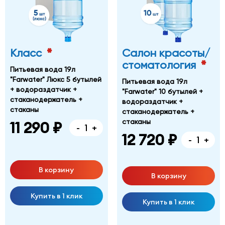
*
Класс
Салон красоты/
*
стоматология
Питьевая вода 19л
"Farwater" Люкс 5 бутылей
Питьевая вода 19л
+ водораздатчик +
"Farwater" 10 бутылей +
стаканодержатель +
водораздатчик +
стаканы
стаканодержатель +
стаканы
11 290 ₽
-
+
12 720 ₽
-
+
В корзину
В корзину
Купить в 1 клик
Купить в 1 клик