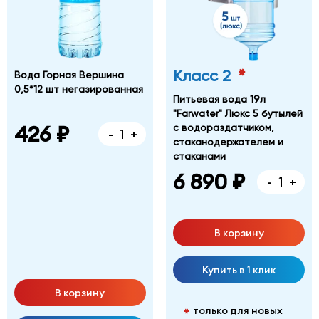
*
Класс 2
Вода Горная Вершина
0,5*12 шт негазированная
Питьевая вода 19л
"Farwater" Люкс 5 бутылей
426 ₽
с водораздатчиком,
-
+
стаканодержателем и
стаканами
6 890 ₽
-
+
В корзину
Купить в 1 клик
В корзину
только для новых
*