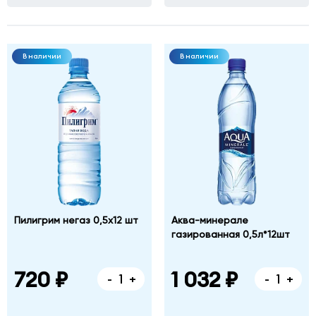
Фабричная
дом
№
1,
В наличии
В наличии
корпус
Б
Пилигрим негаз 0,5х12 шт
Аква-минерале
газированная 0,5л*12шт
720 ₽
1 032 ₽
-
+
-
+