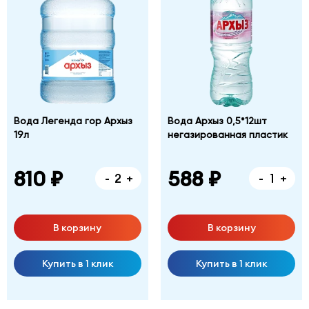
Фабричная
дом
№
1,
корпус
Б
Вода Легенда гор Архыз
Вода Архыз 0,5*12шт
19л
негазированная пластик
810 ₽
588 ₽
-
+
-
+
В корзину
В корзину
Купить в 1 клик
Купить в 1 клик