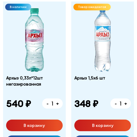
В наличии
Товар ожидается
Архыз 0,33л*12шт
Архыз 1,5х6 шт
негазированная
540 ₽
348 ₽
-
+
-
+
В корзину
В корзину