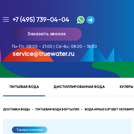
+7 (495) 739-04-04
Заказ
Заказать звонок
доставки
воды
Пн-Пт: 08:00 - 21:00 | Сб-Вс: 08:00 - 18:00
тел.
service@truewater.ru
многоканальный
service@truewater.ru
ПИТЬЕВАЯ ВОДА
ДИСТИЛЛИРОВАННАЯ ВОДА
КУЛЕРЫ
141033
Московская
область
Мытищинский
р-
ДОСТАВКА ВОДЫ
ПИТЬЕВАЯ ВОДА В БУТЫЛЯХ
ВОДА АРХЫЗ 0,5*12ШТ НЕГАЗИ
н,
г.
Мытищи,
Товар в наличии
МКР