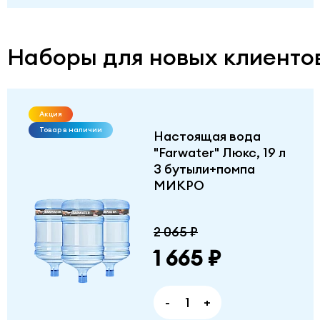
Наборы для новых клиенто
Акция
Товар в наличии
Настоящая вода
"Farwater" Люкс, 19 л
3 бутыли+помпа
МИКРО
2 065 ₽
1 665 ₽
-
+