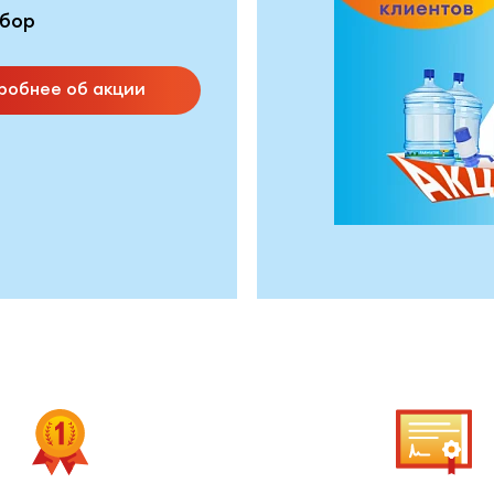
бор
робнее об акции