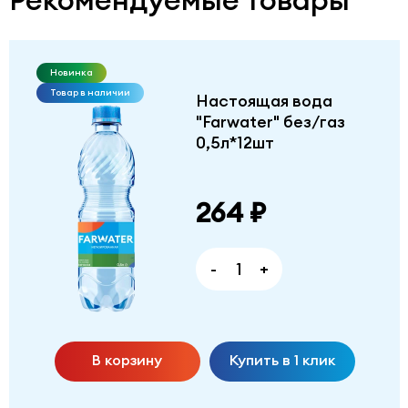
Новинка
Товар в наличии
Настоящая вода
"Farwater" без/газ
0,5л*12шт
264 ₽
-
+
В корзину
Купить в 1 клик