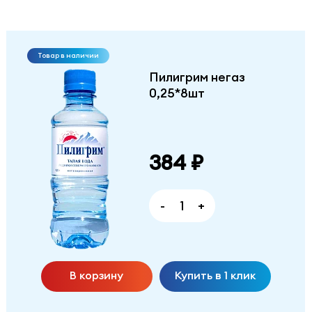
Товар в наличии
Пилигрим негаз
0,25*8шт
384 ₽
-
+
В корзину
Купить в 1 клик