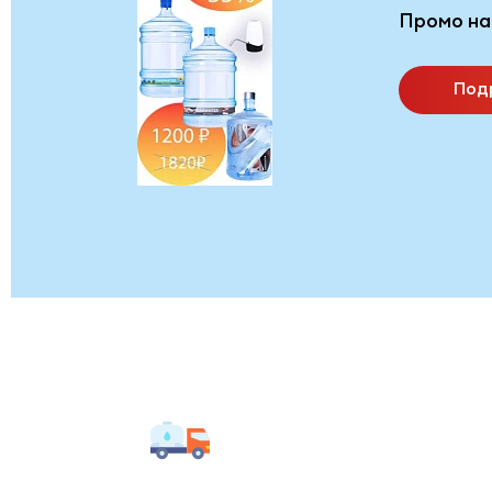
Промо на
Под