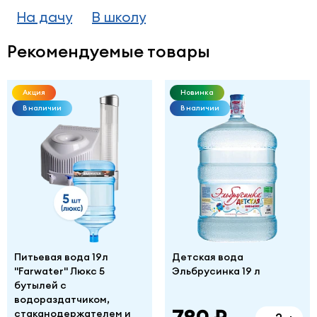
На дачу
В школу
Рекомендуемые товары
Акция
Новинка
В наличии
В наличии
Питьевая вода 19л
Детская вода
"Farwater" Люкс 5
Эльбрусинка 19 л
бутылей с
водораздатчиком,
стаканодержателем и