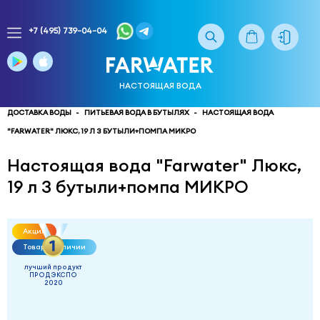
+7 (495) 739-04-04
Заказ
доставки
воды
НАСТОЯЩАЯ ВОДА
тел.
многоканальный
ДОСТАВКА ВОДЫ
ПИТЬЕВАЯ ВОДА В БУТЫЛЯХ
НАСТОЯЩАЯ ВОДА
"FARWATER" ЛЮКС, 19 Л 3 БУТЫЛИ+ПОМПА МИКРО
service@truewater.ru
Настоящая вода "Farwater" Люкс,
141033
Московская
19 л 3 бутыли+помпа МИКРО
область
Мытищинский
р-
н,
Акция
г.
Товар в наличии
Мытищи,
лучший продукт
МКР
ПРОДЭКСПО
2020
Поселок
Пироговский
улица