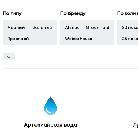
Поселок
По типу
По бренду
По коли
Пироговский
улица
Фабричная
Черный
Зеленый
Ahmad
Greenfield
20 пак
дом
№
Травяной
Weiserhouse
25 пак
1,
Фруктовый
100 па
корпус
Б
Артезианская вода
Л