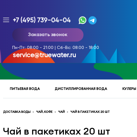
+7 (495) 739-04-04
Заказ
Заказать звонок
доставки
воды
Пн-Пт: 08:00 - 21:00 | Сб-Вс: 08:00 - 18:00
тел.
service@truewater.ru
многоканальный
service@truewater.ru
ПИТЬЕВАЯ ВОДА
ДИСТИЛЛИРОВАННАЯ ВОДА
КУЛЕРЫ
141033
Московская
область
Мытищинский
р-
ДОСТАВКА ВОДЫ
ЧАЙ, КОФЕ
ЧАЙ
ЧАЙ В ПАКЕТИКАХ 20 ШТ
н,
г.
Чай в пакетиках 20 шт
Мытищи,
МКР