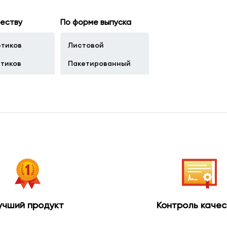
честву
По форме выпуска
етиков
Листовой
етиков
Пакетированный
кетиков
учший продукт
Контроль качес