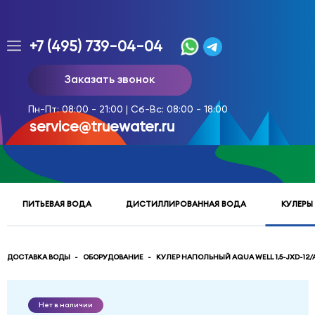
+7 (495) 739-04-04
Заказ
Заказать звонок
доставки
воды
Пн-Пт: 08:00 - 21:00 | Сб-Вс: 08:00 - 18:00
тел.
service@truewater.ru
многоканальный
service@truewater.ru
ПИТЬЕВАЯ ВОДА
ДИСТИЛЛИРОВАННАЯ ВОДА
КУЛЕРЫ
141033
Московская
область
Мытищинский
р-
ДОСТАВКА ВОДЫ
ОБОРУДОВАНИЕ
КУЛЕР НАПОЛЬНЫЙ AQUA WELL 1,5-JXD-12
н,
г.
Мытищи,
Нет в наличии
МКР