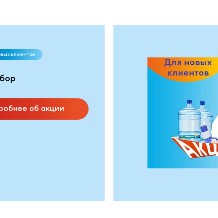
овых клиентов
бор
робнее об акции