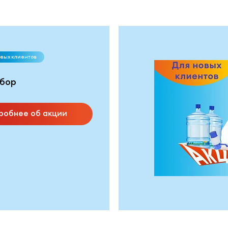
овых клиентов
бор
робнее об акции