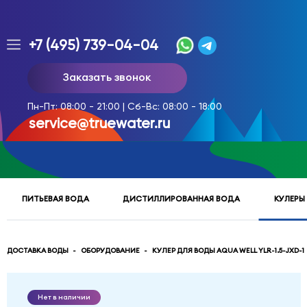
+7 (495) 739-04-04
Заказ
Заказать звонок
доставки
воды
Пн-Пт: 08:00 - 21:00 | Сб-Вс: 08:00 - 18:00
тел.
service@truewater.ru
многоканальный
service@truewater.ru
ПИТЬЕВАЯ ВОДА
ДИСТИЛЛИРОВАННАЯ ВОДА
КУЛЕРЫ
141033
Московская
область
Мытищинский
р-
ДОСТАВКА ВОДЫ
ОБОРУДОВАНИЕ
КУЛЕР ДЛЯ ВОДЫ AQUA WELL YLR-1.5-JXD-1
н,
г.
Мытищи,
Нет в наличии
МКР