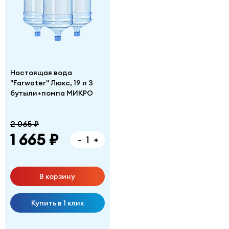
Настоящая вода
"Farwater" Люкс, 19 л 3
бутыли+помпа МИКРО
2 065 ₽
1 665 ₽
-
+
В корзину
Купить в 1 клик