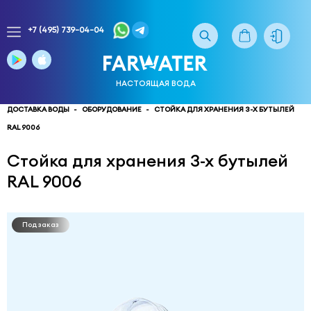
+7 (495) 739-04-04
Заказ
доставки
воды
НАСТОЯЩАЯ ВОДА
тел.
многоканальный
ДОСТАВКА ВОДЫ
ОБОРУДОВАНИЕ
СТОЙКА ДЛЯ ХРАНЕНИЯ 3-Х БУТЫЛЕЙ
RAL 9006
service@truewater.ru
Стойка для хранения 3-х бутылей
141033
Московская
RAL 9006
область
Мытищинский
р-
н,
Под заказ
г.
Мытищи,
МКР
Поселок
Пироговский
улица