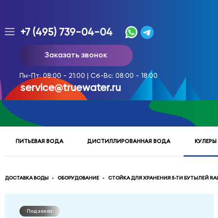
+7 (495) 739-04-04
Заказ
Заказать звонок
доставки
воды
Пн-Пт: 08:00 - 21:00 | Сб-Вс: 08:00 - 18:00
тел.
service@truewater.ru
многоканальный
service@truewater.ru
ПИТЬЕВАЯ ВОДА
ДИСТИЛЛИРОВАННАЯ ВОДА
КУЛЕРЫ
141033
Московская
область
Мытищинский
р-
ДОСТАВКА ВОДЫ
ОБОРУДОВАНИЕ
СТОЙКА ДЛЯ ХРАНЕНИЯ 5-ТИ БУТЫЛЕЙ RAL
н,
г.
Мытищи,
Под заказ
МКР