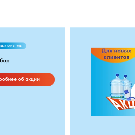
овых клиентов
бор
робнее об акции