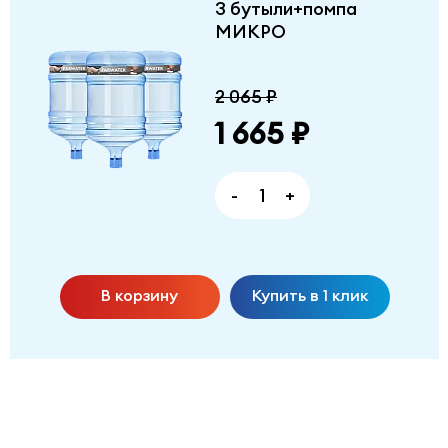
3 бутыли+помпа
МИКРО
2 065 ₽
1 665 ₽
-
+
В корзину
Купить в 1 клик