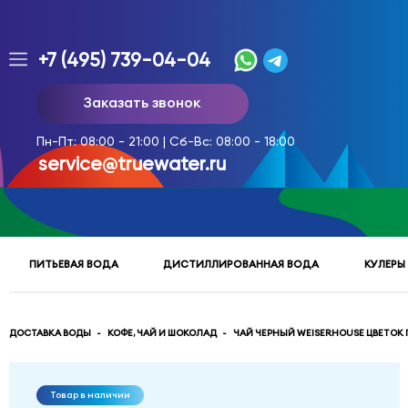
+7 (495) 739-04-04
Заказ
Заказать звонок
доставки
воды
Пн-Пт: 08:00 - 21:00 | Сб-Вс: 08:00 - 18:00
тел.
service@truewater.ru
многоканальный
service@truewater.ru
ПИТЬЕВАЯ ВОДА
ДИСТИЛЛИРОВАННАЯ ВОДА
КУЛЕРЫ
141033
Московская
область
Мытищинский
р-
ДОСТАВКА ВОДЫ
КОФЕ, ЧАЙ И ШОКОЛАД
ЧАЙ ЧЕРНЫЙ WEISERHOUSE ЦВЕТОК
н,
г.
Мытищи,
Товар в наличии
МКР