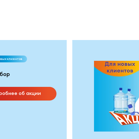
овых клиентов
бор
робнее об акции