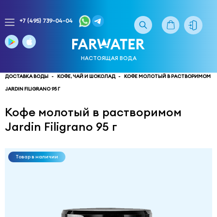
+7 (495) 739-04-04
Заказ
доставки
воды
НАСТОЯЩАЯ ВОДА
тел.
многоканальный
ДОСТАВКА ВОДЫ
КОФЕ, ЧАЙ И ШОКОЛАД
КОФЕ МОЛОТЫЙ В РАСТВОРИМОМ
JARDIN FILIGRANO 95 Г
service@truewater.ru
Кофе молотый в растворимом
141033
Московская
Jardin Filigrano 95 г
область
Мытищинский
р-
н,
Товар в наличии
г.
Мытищи,
МКР
Поселок
Пироговский
улица