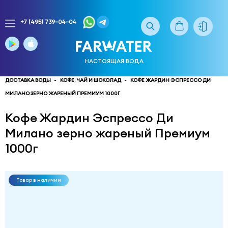
+7 (495) 739-04-04
Заказ
доставки
воды
НАСТОЯЩАЯ ВОДА
тел.
многоканальный
ДОСТАВКА ВОДЫ
КОФЕ, ЧАЙ И ШОКОЛАД
КОФЕ ЖАРДИН ЭСПРЕССО ДИ
МИЛАНО ЗЕРНО ЖАРЕНЫЙ ПРЕМИУМ 1000Г
service@truewater.ru
Кофе Жардин Эспрессо Ди
141033
Московская
Милано зерно жареный Премиум
область
Мытищинский
р-
1000г
н,
г.
Мытищи,
Товар в наличии
МКР
Поселок
Пироговский
улица