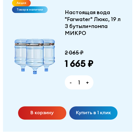
Акция
Товар в наличии
Настоящая вода
"Farwater" Люкс, 19 л
3 бутыли+помпа
МИКРО
2 065 ₽
1 665 ₽
-
+
В корзину
Купить в 1 клик