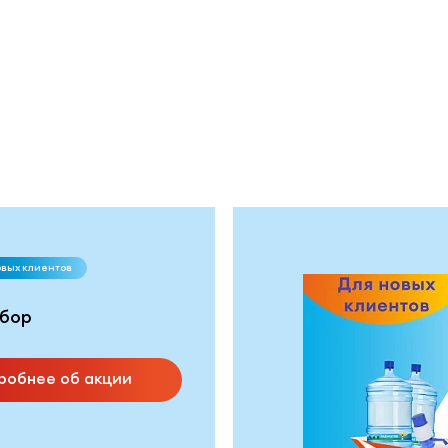
овых клиентов
бор
робнее об акции