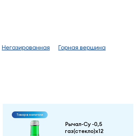
Негазированная
Горная вершина
Товар в наличии
Рычал-Су -0,5
газ(стекло)х12