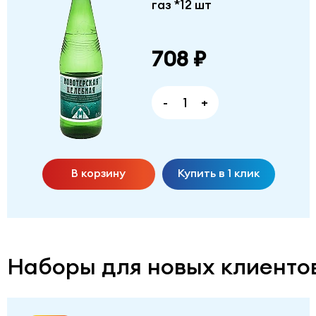
газ *12 шт
708 ₽
-
+
В корзину
Купить в 1 клик
Наборы для новых клиенто