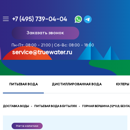
+7 (495) 739-04-04
Заказ
Заказать звонок
доставки
воды
Пн-Пт: 08:00 - 21:00 | Сб-Вс: 08:00 - 18:00
тел.
service@truewater.ru
многоканальный
service@truewater.ru
ПИТЬЕВАЯ ВОДА
ДИСТИЛЛИРОВАННАЯ ВОДА
КУЛЕРЫ
141033
Московская
область
Мытищинский
р-
ДОСТАВКА ВОДЫ
ПИТЬЕВАЯ ВОДА В БУТЫЛЯХ
ГОРНАЯ ВЕРШИНА (12*0,5; БЕЗ Г
н,
г.
Мытищи,
Нет в наличии
МКР