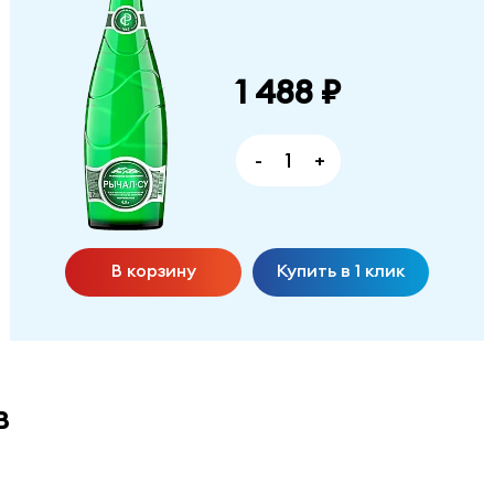
1 488 ₽
-
+
В корзину
Купить в 1 клик
в