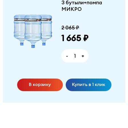
3 бутыли+помпа
МИКРО
2 065 ₽
1 665 ₽
-
+
В корзину
Купить в 1 клик