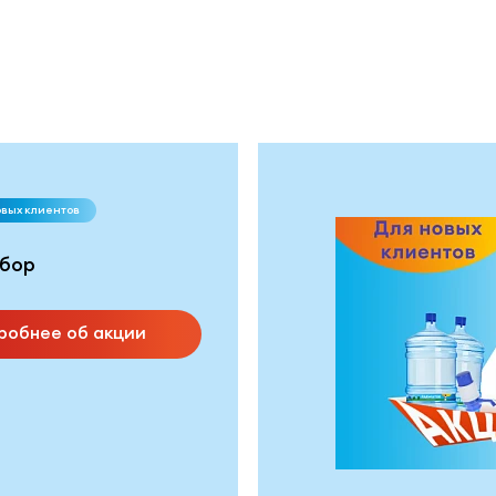
овых клиентов
бор
робнее об акции