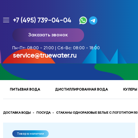
+7 (495) 739-04-04
Заказ
Заказать звонок
доставки
воды
Пн-Пт: 08:00 - 21:00 | Сб-Вс: 08:00 - 18:00
тел.
service@truewater.ru
многоканальный
service@truewater.ru
ПИТЬЕВАЯ ВОДА
ДИСТИЛЛИРОВАННАЯ ВОДА
КУЛЕРЫ
141033
Московская
область
Мытищинский
р-
ДОСТАВКА ВОДЫ
ПОСУДА
СТАКАНЫ ОДНОРАЗОВЫЕ БЕЛЫЕ С ЛОГОТИПОМ 50
н,
г.
Мытищи,
Товар в наличии
МКР