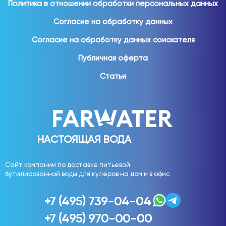
Политика в отношении обработки персональных данных
Для домашнего использования востребованы:
Согласие на обработку данных
вода 19 литров;
Согласие на обработку данных соискателя
вода 5 литров;
Публичная оферта
вода 1,5 литра;
вода 1 литр;
Статьи
вода 0,5 литра;
вода 0,33 литра.
Различные форматы позволяют выбрать удобное
решение для семьи любого размера.
НАСТОЯЩАЯ ВОДА
Вода для офиса
Сайт компании по доставке питьевой
бутилированной воды для кулеров на дом и в офис
Обеспечение сотрудников качественной питьевой
водой является важной частью комфортного рабочего
+7 (495) 739-04-04
пространства.
+7 (495) 970-00-00
Вода используется: