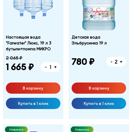
Настоящая вода
Детская вода
"Farwater" Люкс, 19 л 3
Эльбрусинка 19 л
бутыли+помпа МИКРО
2 065 ₽
780 ₽
-
+
1 665 ₽
-
+
В корзину
В корзину
Купить в 1 клик
Купить в 1 клик
Новинка
Новинка