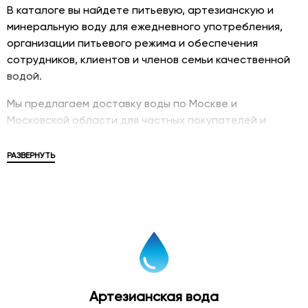
В каталоге вы найдете питьевую, артезианскую и
минеральную воду для ежедневного употребления,
организации питьевого режима и обеспечения
сотрудников, клиентов и членов семьи качественной
водой.
Мы предлагаем доставку воды по Москве и
Московской области для частных покупателей и
корпоративных клиентов. В ассортименте
представлены популярные бренды, различные объемы
РАЗВЕРНУТЬ
упаковки и решения для дома, офиса, мероприятий и
бизнеса.
Купить питьевую воду
Питьевая вода в бутылках является удобным и
современным решением для обеспечения
качественного питьевого режима. Бутилированная
Артезианская вода
вода проходит контроль качества и соответствует