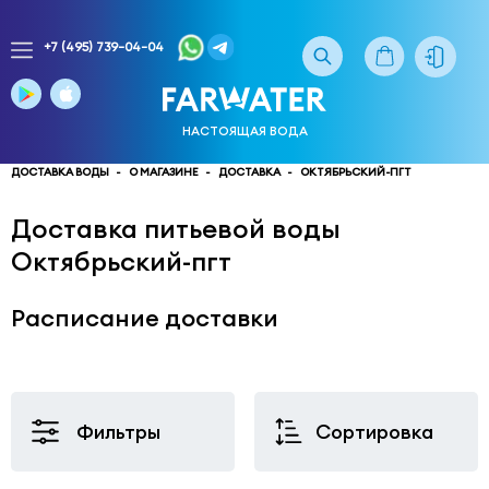
+7 (495) 739-04-04
Заказ
доставки
воды
НАСТОЯЩАЯ ВОДА
тел.
многоканальный
ДОСТАВКА ВОДЫ
О МАГАЗИНЕ
ДОСТАВКА
ОКТЯБРЬСКИЙ-ПГТ
service@truewater.ru
Доставка питьевой воды
Октябрьский-пгт
141033
Московская
область
Мытищинский
р-
Расписание доставки
н,
г.
Мытищи,
МКР
Фильтры
Сортировка
Поселок
Пироговский
улица