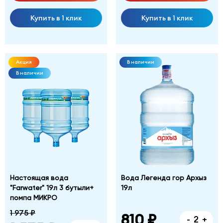
Купить в 1 клик
Купить в 1 клик
Акция
В наличии
В наличии
Настоящая вода
Вода Легенда гор Архыз
"Farwater" 19л 3 бутыли+
19л
помпа МИКРО
1 975 ₽
810 ₽
-
+