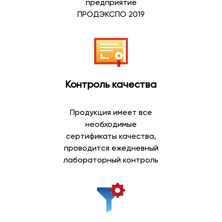
предприятие
Артезианская вода добывается из глубоких подземных
ПРОДЭКСПО 2019
водоносных горизонтов, защищенных от
поверхностного воздействия природными слоями
грунта. Благодаря естественной фильтрации такая
вода отличается стабильным составом и приятным
вкусом.
Контроль качества
Преимущества артезианской воды:
природное происхождение;
Продукция имеет все
добыча из глубоких скважин;
необходимые
сбалансированный минеральный состав;
сертификаты качества,
мягкий вкус;
проводится ежедневный
возможность ежедневного употребления;
лабораторный контроль
широкий выбор объемов.
Артезианская вода пользуется высоким спросом
среди покупателей, которые предпочитают
натуральную питьевую воду для всей семьи.