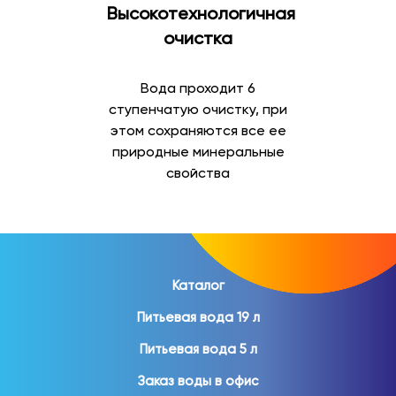
Высокотехнологичная
Минеральная вода
очистка
Минеральная вода отличается содержанием
природных минеральных веществ и востребована как
Вода проходит 6
для повседневного употребления, так и для
ступенчатую очистку, при
организации питания дома и на работе.
этом сохраняются все ее
природные минеральные
В ассортименте представлены:
свойства
природная минеральная вода;
газированная минеральная вода;
негазированная минеральная вода;
вода в стеклянной бутылке;
вода в ПЭТ-таре.
Каталог
Питьевая вода 19 л
Минеральная вода помогает разнообразить
ежедневный рацион и пользуется популярностью
Питьевая вода 5 л
среди покупателей различных возрастов.
Заказ воды в офис