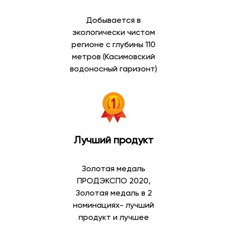
действующим требованиям безопасности.
Добывается в
В каталоге доступны:
экологически чистом
регионе с глубины 110
питьевая вода в бутылках;
метров (Касимовский
артезианская вода;
водоносный гаризонт)
минеральная вода;
газированная вода;
негазированная вода;
вода высшей категории;
вода первой категории;
вода для кулеров;
Лучший продукт
вода для дома и офиса.
Широкий выбор позволяет подобрать воду в
Золотая медаль
соответствии с личными предпочтениями и
ПРОДЭКСПО 2020,
особенностями потребления.
Золотая медаль в 2
номинациях- лучший
Артезианская вода
продукт и лучшее