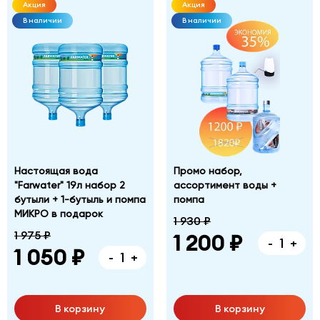
Акция
Акция
В наличии
В наличии
Настоящая вода
Промо набор,
"Farwater" 19л набор 2
ассортимент воды +
бутыли + 1-бутыль и помпа
помпа
МИКРО в подарок
1 930 ₽
1 975 ₽
1 200 ₽
-
+
1 050 ₽
-
+
В корзину
В корзину