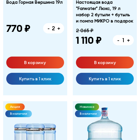
Вода Горная Вершина 19л
Настоящая вода
"Farwater" Люкс, 19 л
набор 2 бутыли + бутыль
и помпа МИКРО в подарок
770 ₽
-
+
2 065 ₽
1 110 ₽
-
+
В корзину
В корзину
Купить в 1 клик
Купить в 1 клик
Акция
Новинка
В наличии
В наличии