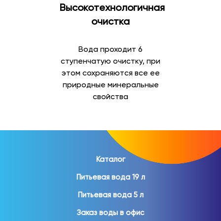
Высокотехнологичная
Минеральная вода
очистка
Минеральная вода отличается содержанием
природных минеральных веществ и востребована как
Вода проходит 6
для повседневного употребления, так и для
ступенчатую очистку, при
организации питания дома и на работе.
этом сохраняются все ее
природные минеральные
В ассортименте представлены:
свойства
природная минеральная вода;
газированная минеральная вода;
негазированная минеральная вода;
вода в стеклянной бутылке;
вода в ПЭТ-таре.
Каталог
Питьевая вода 19 л
Минеральная вода помогает разнообразить
ежедневный рацион и пользуется популярностью
Питьевая вода 5 л
среди покупателей различных возрастов.
Заказ воды в офис