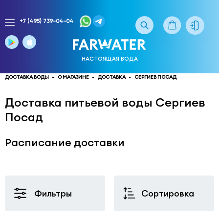
+7 (495) 739-04-04
Заказ
доставки
воды
НАСТОЯЩАЯ ВОДА
тел.
многоканальный
ДОСТАВКА ВОДЫ
О МАГАЗИНЕ
ДОСТАВКА
СЕРГИЕВ ПОСАД
service@truewater.ru
Доставка питьевой воды Сергиев
Посад
141033
Московская
область
Мытищинский
р-
Расписание доставки
н,
г.
Мытищи,
МКР
Фильтры
Сортировка
Поселок
Пироговский
улица