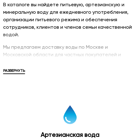
В каталоге вы найдете питьевую, артезианскую и
минеральную воду для ежедневного употребления,
организации питьевого режима и обеспечения
сотрудников, клиентов и членов семьи качественной
водой.
Мы предлагаем доставку воды по Москве и
Московской области для частных покупателей и
корпоративных клиентов. В ассортименте
представлены популярные бренды, различные объемы
РАЗВЕРНУТЬ
упаковки и решения для дома, офиса, мероприятий и
бизнеса.
Купить питьевую воду
Питьевая вода в бутылках является удобным и
современным решением для обеспечения
качественного питьевого режима. Бутилированная
Артезианская вода
вода проходит контроль качества и соответствует