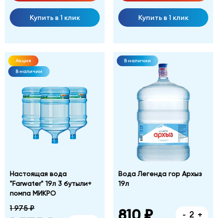
Купить в 1 клик
Купить в 1 клик
Акция
В наличии
В наличии
Настоящая вода
Вода Легенда гор Архыз
"Farwater" 19л 3 бутыли+
19л
помпа МИКРО
1 975 ₽
810 ₽
-
+