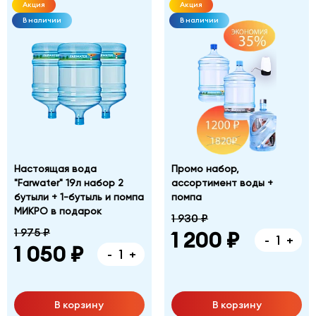
Акция
Акция
В наличии
В наличии
Настоящая вода
Промо набор,
"Farwater" 19л набор 2
ассортимент воды +
бутыли + 1-бутыль и помпа
помпа
МИКРО в подарок
1 930 ₽
1 975 ₽
1 200 ₽
-
+
1 050 ₽
-
+
В корзину
В корзину