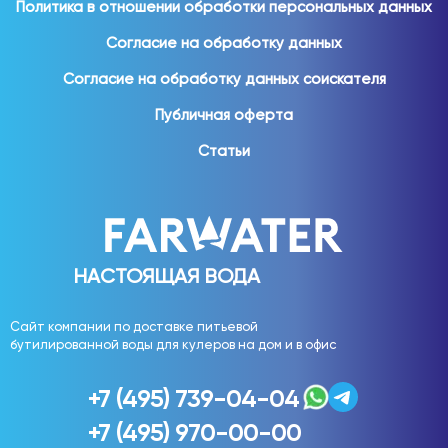
Политика в отношении обработки персональных данных
Для домашнего использования востребованы:
Согласие на обработку данных
вода 19 литров;
Согласие на обработку данных соискателя
вода 5 литров;
Публичная оферта
вода 1,5 литра;
вода 1 литр;
Статьи
вода 0,5 литра;
вода 0,33 литра.
Различные форматы позволяют выбрать удобное
решение для семьи любого размера.
НАСТОЯЩАЯ ВОДА
Вода для офиса
Сайт компании по доставке питьевой
бутилированной воды для кулеров на дом и в офис
Обеспечение сотрудников качественной питьевой
водой является важной частью комфортного рабочего
+7 (495) 739-04-04
пространства.
+7 (495) 970-00-00
Вода используется: