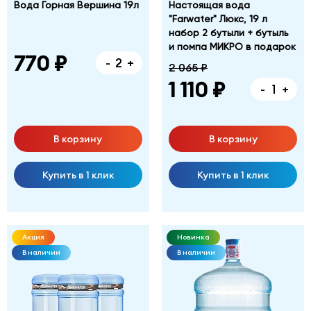
Вода Горная Вершина 19л
Настоящая вода
"Farwater" Люкс, 19 л
набор 2 бутыли + бутыль
и помпа МИКРО в подарок
770 ₽
-
+
2 065 ₽
1 110 ₽
-
+
В корзину
В корзину
Купить в 1 клик
Купить в 1 клик
Акция
Новинка
В наличии
В наличии