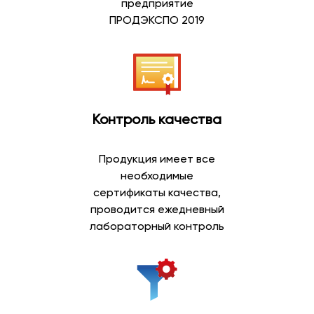
предприятие
Артезианская вода добывается из глубоких подземных
ПРОДЭКСПО 2019
водоносных горизонтов, защищенных от
поверхностного воздействия природными слоями
грунта. Благодаря естественной фильтрации такая
вода отличается стабильным составом и приятным
вкусом.
Контроль качества
Преимущества артезианской воды:
природное происхождение;
Продукция имеет все
добыча из глубоких скважин;
необходимые
сбалансированный минеральный состав;
сертификаты качества,
мягкий вкус;
проводится ежедневный
возможность ежедневного употребления;
лабораторный контроль
широкий выбор объемов.
Артезианская вода пользуется высоким спросом
среди покупателей, которые предпочитают
натуральную питьевую воду для всей семьи.