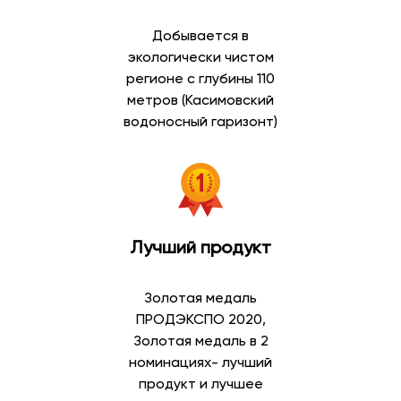
действующим требованиям безопасности.
Добывается в
В каталоге доступны:
экологически чистом
регионе с глубины 110
питьевая вода в бутылках;
метров (Касимовский
артезианская вода;
водоносный гаризонт)
минеральная вода;
газированная вода;
негазированная вода;
вода высшей категории;
вода первой категории;
вода для кулеров;
Лучший продукт
вода для дома и офиса.
Широкий выбор позволяет подобрать воду в
Золотая медаль
соответствии с личными предпочтениями и
ПРОДЭКСПО 2020,
особенностями потребления.
Золотая медаль в 2
номинациях- лучший
Артезианская вода
продукт и лучшее