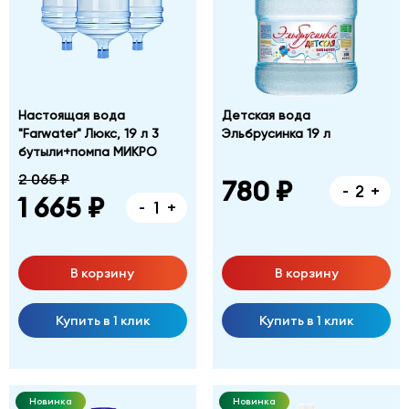
Настоящая вода
Детская вода
"Farwater" Люкс, 19 л 3
Эльбрусинка 19 л
бутыли+помпа МИКРО
2 065 ₽
780 ₽
-
+
1 665 ₽
-
+
В корзину
В корзину
Купить в 1 клик
Купить в 1 клик
Новинка
Новинка