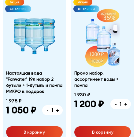
Акция
Акция
В наличии
В наличии
Настоящая вода
Промо набор,
"Farwater" 19л набор 2
ассортимент воды +
бутыли + 1-бутыль и помпа
помпа
МИКРО в подарок
1 930 ₽
1 975 ₽
1 200 ₽
-
+
1 050 ₽
-
+
В корзину
В корзину