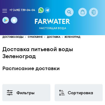
+7 (495) 739-04-04
Заказ
доставки
воды
НАСТОЯЩАЯ ВОДА
тел.
многоканальный
ДОСТАВКА ВОДЫ
О МАГАЗИНЕ
ДОСТАВКА
ЗЕЛЕНОГРАД
service@truewater.ru
Доставка питьевой воды
Зеленоград
141033
Московская
область
Мытищинский
р-
Расписание доставки
н,
г.
Мытищи,
МКР
Фильтры
Сортировка
Поселок
Пироговский
улица