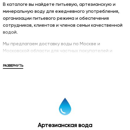
В каталоге вы найдете питьевую, артезианскую и
минеральную воду для ежедневного употребления,
организации питьевого режима и обеспечения
сотрудников, клиентов и членов семьи качественной
водой.
Мы предлагаем доставку воды по Москве и
Московской области для частных покупателей и
корпоративных клиентов. В ассортименте
представлены популярные бренды, различные объемы
РАЗВЕРНУТЬ
упаковки и решения для дома, офиса, мероприятий и
бизнеса.
Купить питьевую воду
Питьевая вода в бутылках является удобным и
современным решением для обеспечения
качественного питьевого режима. Бутилированная
Артезианская вода
вода проходит контроль качества и соответствует