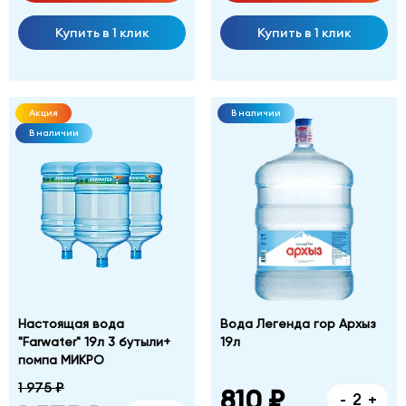
Купить в 1 клик
Купить в 1 клик
Акция
В наличии
В наличии
Настоящая вода
Вода Легенда гор Архыз
"Farwater" 19л 3 бутыли+
19л
помпа МИКРО
1 975 ₽
810 ₽
-
+