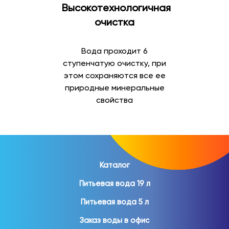
Высокотехнологичная
Минеральная вода
очистка
Минеральная вода отличается содержанием
природных минеральных веществ и востребована как
Вода проходит 6
для повседневного употребления, так и для
ступенчатую очистку, при
организации питания дома и на работе.
этом сохраняются все ее
природные минеральные
В ассортименте представлены:
свойства
природная минеральная вода;
газированная минеральная вода;
негазированная минеральная вода;
вода в стеклянной бутылке;
вода в ПЭТ-таре.
Каталог
Питьевая вода 19 л
Минеральная вода помогает разнообразить
ежедневный рацион и пользуется популярностью
Питьевая вода 5 л
среди покупателей различных возрастов.
Заказ воды в офис