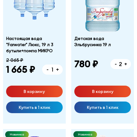
Настоящая вода
Детская вода
"Farwater" Люкс, 19 л 3
Эльбрусинка 19 л
бутыли+помпа МИКРО
2 065 ₽
780 ₽
-
+
1 665 ₽
-
+
В корзину
В корзину
Купить в 1 клик
Купить в 1 клик
Новинка
Новинка