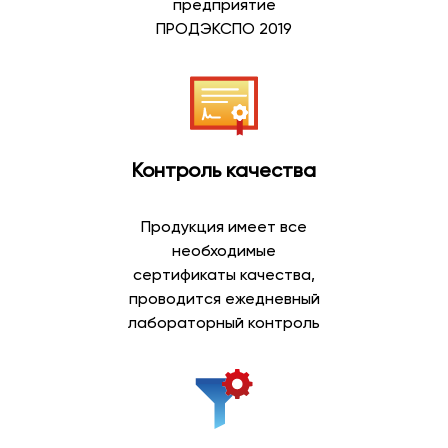
предприятие
Артезианская вода добывается из глубоких подземных
ПРОДЭКСПО 2019
водоносных горизонтов, защищенных от
поверхностного воздействия природными слоями
грунта. Благодаря естественной фильтрации такая
вода отличается стабильным составом и приятным
вкусом.
Контроль качества
Преимущества артезианской воды:
природное происхождение;
Продукция имеет все
добыча из глубоких скважин;
необходимые
сбалансированный минеральный состав;
сертификаты качества,
мягкий вкус;
проводится ежедневный
возможность ежедневного употребления;
лабораторный контроль
широкий выбор объемов.
Артезианская вода пользуется высоким спросом
среди покупателей, которые предпочитают
натуральную питьевую воду для всей семьи.