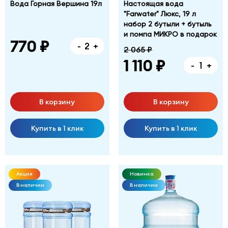
Вода Горная Вершина 19л
Настоящая вода
"Farwater" Люкс, 19 л
набор 2 бутыли + бутыль
и помпа МИКРО в подарок
770 ₽
-
+
2 065 ₽
1 110 ₽
-
+
В корзину
В корзину
Купить в 1 клик
Купить в 1 клик
Акция
Новинка
В наличии
В наличии