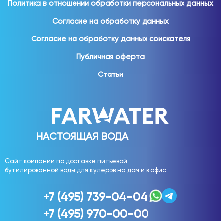
Политика в отношении обработки персональных данных
Для домашнего использования востребованы:
Согласие на обработку данных
вода 19 литров;
Согласие на обработку данных соискателя
вода 5 литров;
Публичная оферта
вода 1,5 литра;
вода 1 литр;
Статьи
вода 0,5 литра;
вода 0,33 литра.
Различные форматы позволяют выбрать удобное
решение для семьи любого размера.
НАСТОЯЩАЯ ВОДА
Вода для офиса
Сайт компании по доставке питьевой
бутилированной воды для кулеров на дом и в офис
Обеспечение сотрудников качественной питьевой
водой является важной частью комфортного рабочего
+7 (495) 739-04-04
пространства.
+7 (495) 970-00-00
Вода используется: