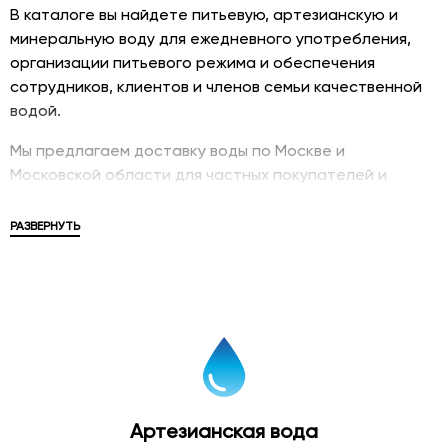
В каталоге вы найдете питьевую, артезианскую и
минеральную воду для ежедневного употребления,
организации питьевого режима и обеспечения
сотрудников, клиентов и членов семьи качественной
водой.
Мы предлагаем доставку воды по Москве и
Московской области для частных покупателей и
корпоративных клиентов. В ассортименте
представлены популярные бренды, различные объемы
РАЗВЕРНУТЬ
упаковки и решения для дома, офиса, мероприятий и
бизнеса.
Купить питьевую воду
Питьевая вода в бутылках является удобным и
современным решением для обеспечения
качественного питьевого режима. Бутилированная
Артезианская вода
вода проходит контроль качества и соответствует