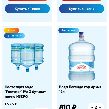
Купить в 1 клик
Купить в 1 клик
Акция
В наличии
В наличии
Настоящая вода
Вода Легенда гор Архыз
"Farwater" 19л 3 бутыли+
19л
помпа МИКРО
1 975 ₽
810 ₽
-
+