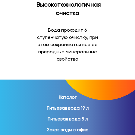
Высокотехнологичная
Минеральная вода
очистка
Минеральная вода отличается содержанием
природных минеральных веществ и востребована как
Вода проходит 6
для повседневного употребления, так и для
ступенчатую очистку, при
организации питания дома и на работе.
этом сохраняются все ее
природные минеральные
В ассортименте представлены:
свойства
природная минеральная вода;
газированная минеральная вода;
негазированная минеральная вода;
вода в стеклянной бутылке;
вода в ПЭТ-таре.
Каталог
Питьевая вода 19 л
Минеральная вода помогает разнообразить
ежедневный рацион и пользуется популярностью
Питьевая вода 5 л
среди покупателей различных возрастов.
Заказ воды в офис