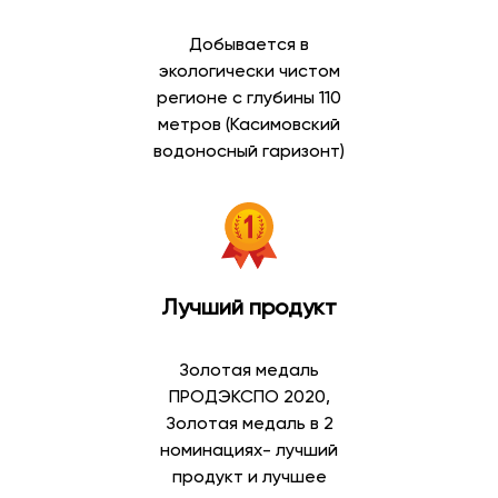
действующим требованиям безопасности.
Добывается в
В каталоге доступны:
экологически чистом
регионе с глубины 110
питьевая вода в бутылках;
метров (Касимовский
артезианская вода;
водоносный гаризонт)
минеральная вода;
газированная вода;
негазированная вода;
вода высшей категории;
вода первой категории;
вода для кулеров;
Лучший продукт
вода для дома и офиса.
Широкий выбор позволяет подобрать воду в
Золотая медаль
соответствии с личными предпочтениями и
ПРОДЭКСПО 2020,
особенностями потребления.
Золотая медаль в 2
номинациях- лучший
Артезианская вода
продукт и лучшее