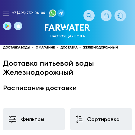
+7 (495) 739-04-04
Заказ
доставки
воды
НАСТОЯЩАЯ ВОДА
тел.
многоканальный
ДОСТАВКА ВОДЫ
О МАГАЗИНЕ
ДОСТАВКА
ЖЕЛЕЗНОДОРОЖНЫЙ
service@truewater.ru
Доставка питьевой воды
Железнодорожный
141033
Московская
область
Мытищинский
р-
Расписание доставки
н,
г.
Мытищи,
МКР
Фильтры
Сортировка
Поселок
Пироговский
улица