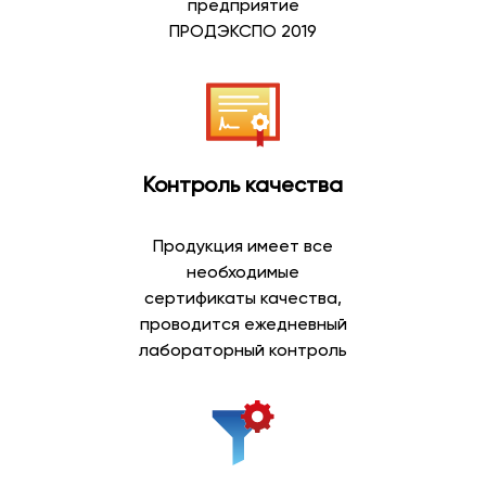
предприятие
Артезианская вода добывается из глубоких подземных
ПРОДЭКСПО 2019
водоносных горизонтов, защищенных от
поверхностного воздействия природными слоями
грунта. Благодаря естественной фильтрации такая
вода отличается стабильным составом и приятным
вкусом.
Контроль качества
Преимущества артезианской воды:
природное происхождение;
Продукция имеет все
добыча из глубоких скважин;
необходимые
сбалансированный минеральный состав;
сертификаты качества,
мягкий вкус;
проводится ежедневный
возможность ежедневного употребления;
лабораторный контроль
широкий выбор объемов.
Артезианская вода пользуется высоким спросом
среди покупателей, которые предпочитают
натуральную питьевую воду для всей семьи.