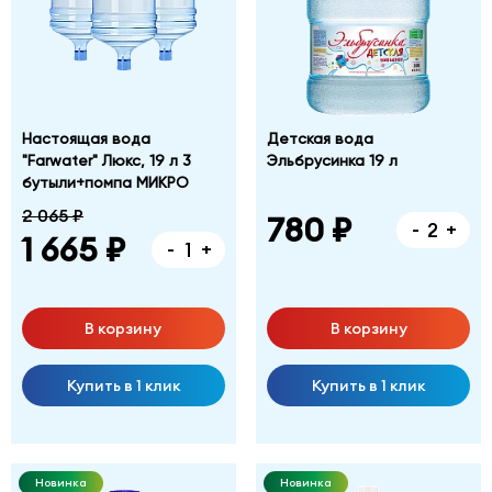
Настоящая вода
Детская вода
"Farwater" Люкс, 19 л 3
Эльбрусинка 19 л
бутыли+помпа МИКРО
2 065 ₽
780 ₽
-
+
1 665 ₽
-
+
В корзину
В корзину
Купить в 1 клик
Купить в 1 клик
Новинка
Новинка