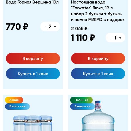
Вода Горная Вершина 19л
Настоящая вода
"Farwater" Люкс, 19 л
набор 2 бутыли + бутыль
и помпа МИКРО в подарок
770 ₽
-
+
2 065 ₽
1 110 ₽
-
+
В корзину
В корзину
Купить в 1 клик
Купить в 1 клик
Акция
Новинка
В наличии
В наличии