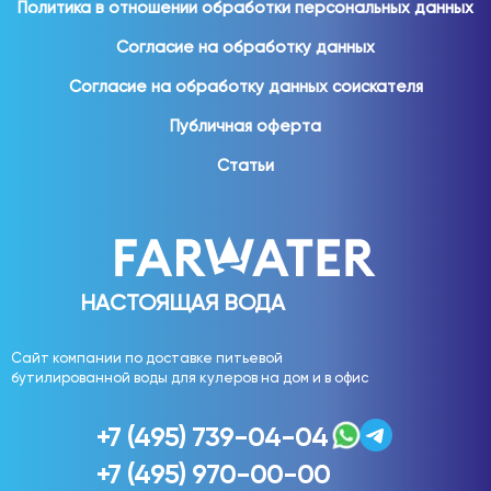
Политика в отношении обработки персональных данных
Для домашнего использования востребованы:
Согласие на обработку данных
вода 19 литров;
Согласие на обработку данных соискателя
вода 5 литров;
Публичная оферта
вода 1,5 литра;
вода 1 литр;
Статьи
вода 0,5 литра;
вода 0,33 литра.
Различные форматы позволяют выбрать удобное
решение для семьи любого размера.
НАСТОЯЩАЯ ВОДА
Вода для офиса
Сайт компании по доставке питьевой
бутилированной воды для кулеров на дом и в офис
Обеспечение сотрудников качественной питьевой
водой является важной частью комфортного рабочего
+7 (495) 739-04-04
пространства.
+7 (495) 970-00-00
Вода используется: