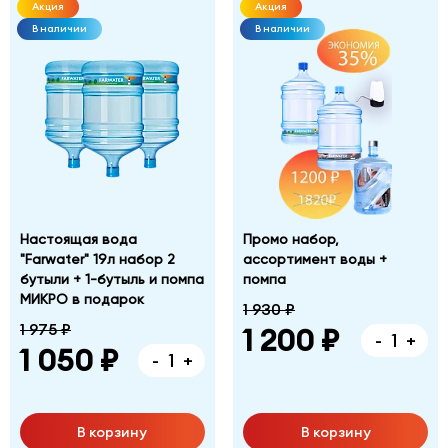
Акция
Акция
В наличии
В наличии
Настоящая вода
Промо набор,
"Farwater" 19л набор 2
ассортимент воды +
бутыли + 1-бутыль и помпа
помпа
МИКРО в подарок
1 930 ₽
1 975 ₽
1 200 ₽
-
+
1 050 ₽
-
+
В корзину
В корзину