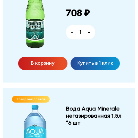
708 ₽
-
+
В корзину
Купить в 1 клик
Товар ожидается
Вода Aqua Minerale
негазированная 1,5л
*6 шт