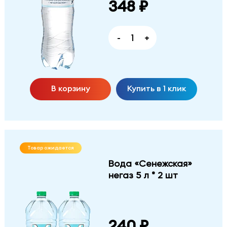
348 ₽
-
+
В корзину
Купить в 1 клик
Товар ожидается
Вода «Сенежская»
негаз 5 л * 2 шт
240 ₽