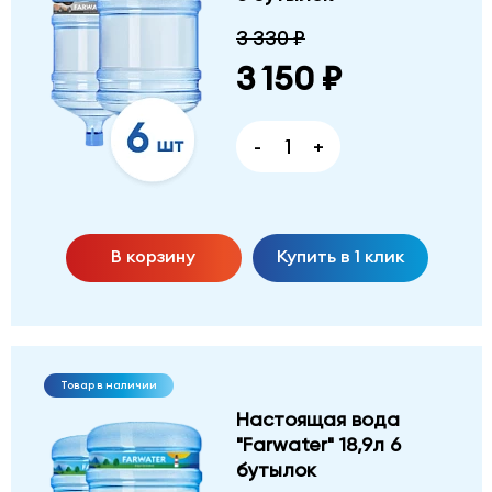
3 330 ₽
3 150 ₽
-
+
В корзину
Купить в 1 клик
Товар в наличии
Настоящая вода
"Farwater" 18,9л 6
бутылок