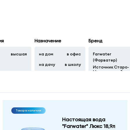
ия
Назначение
Бренд
я
высшая
на дом
в офис
Farwater
(Фарватер)
на дачу
в школу
Источник Старо-
Мытищинский
Горная вершина
Архыз
Товар в наличии
Настоящая вода
"Farwater" Люкс 18,9л