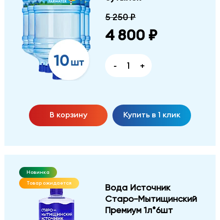
5 250 ₽
4 800 ₽
-
+
В корзину
Купить в 1 клик
Новинка
Товар ожидается
Вода Источник
Старо-Мытищинский
Премиум 1л*6шт