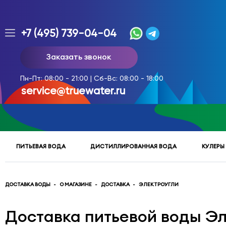
+7 (495) 739-04-04
Заказ
Заказать звонок
доставки
воды
Пн-Пт: 08:00 - 21:00 | Сб-Вс: 08:00 - 18:00
тел.
service@truewater.ru
многоканальный
service@truewater.ru
ПИТЬЕВАЯ ВОДА
ДИСТИЛЛИРОВАННАЯ ВОДА
КУЛЕРЫ
141033
Московская
область
Мытищинский
р-
ДОСТАВКА ВОДЫ
О МАГАЗИНЕ
ДОСТАВКА
ЭЛЕКТРОУГЛИ
н,
г.
Доставка питьевой воды Э
Мытищи,
МКР