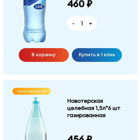
460 ₽
-
+
В корзину
Купить в 1 клик
Товар ожидается
Новотерская
целебная 1,5л*6 шт
газированная
456 ₽