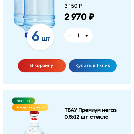
3 150 ₽
2 970 ₽
-
+
В корзину
Купить в 1 клик
Новинка
Товар ожидается
ТБАУ Премиум негаз
0,5х12 шт стекло