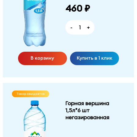
460 ₽
-
+
В корзину
Купить в 1 клик
Товар ожидается
Горная вершина
1,5л*6 шт
негазированная