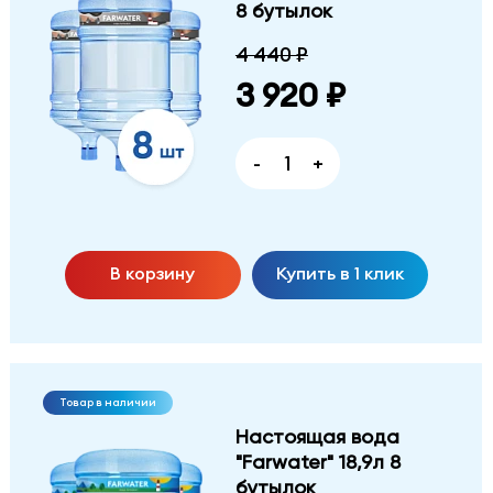
8 бутылок
4 440 ₽
3 920 ₽
-
+
В корзину
Купить в 1 клик
Товар в наличии
Настоящая вода
"Farwater" 18,9л 8
бутылок