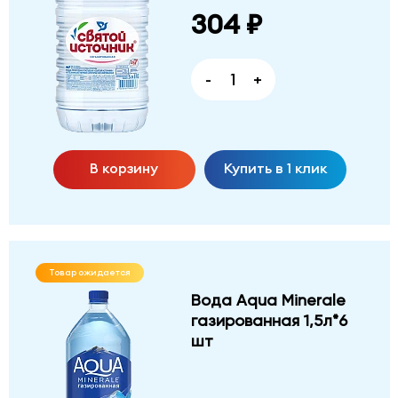
304 ₽
-
+
В корзину
Купить в 1 клик
Товар ожидается
Вода Aqua Minerale
газированная 1,5л*6
шт