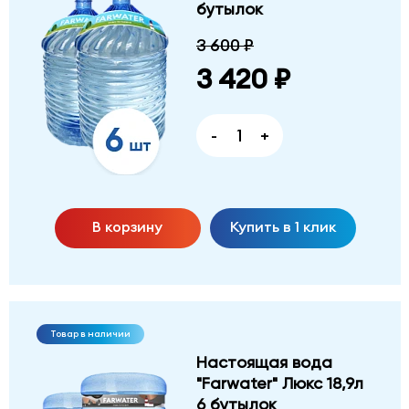
бутылок
3 600 ₽
3 420 ₽
-
+
В корзину
Купить в 1 клик
Товар в наличии
Настоящая вода
"Farwater" Люкс 18,9л
6 бутылок