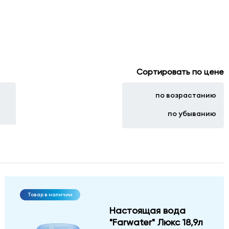
Сортировать по цене
по возрастанию
по убыванию
Товар в наличии
Настоящая вода
"Farwater" Люкс 18,9л