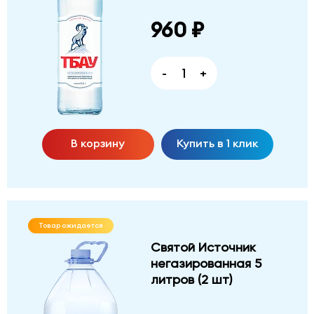
960 ₽
-
+
В корзину
Купить в 1 клик
Товар ожидается
Святой Источник
негазированная 5
литров (2 шт)