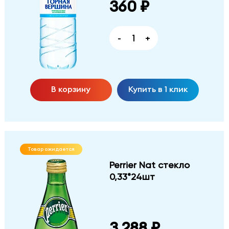
360 ₽
-
+
В корзину
Купить в 1 клик
Товар ожидается
Perrier Nat стекло
0,33*24шт
3 288 ₽