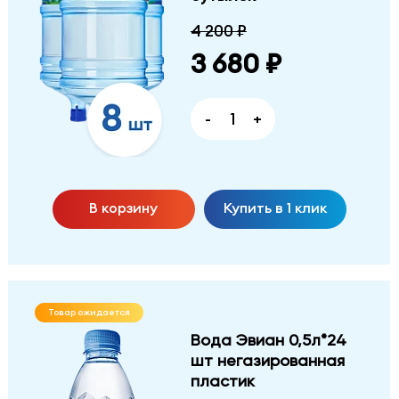
4 200 ₽
3 680 ₽
-
+
В корзину
Купить в 1 клик
Товар ожидается
Вода Эвиан 0,5л*24
шт негазированная
пластик