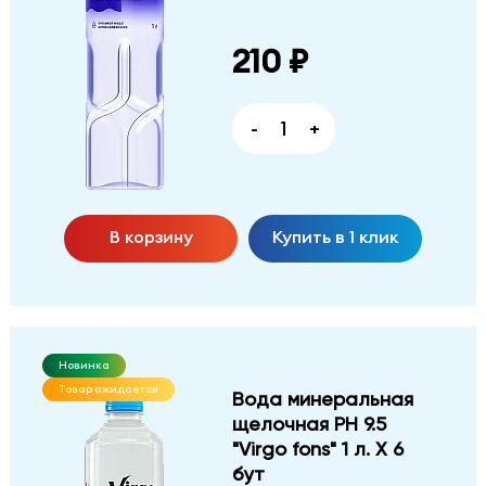
210 ₽
-
+
В корзину
Купить в 1 клик
Новинка
Товар ожидается
Вода минеральная
щелочная PH 9.5
"Virgo fons" 1 л. Х 6
бут