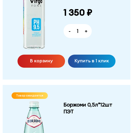
1 350 ₽
-
+
В корзину
Купить в 1 клик
Товар ожидается
Боржоми 0,5л*12шт
ПЭТ