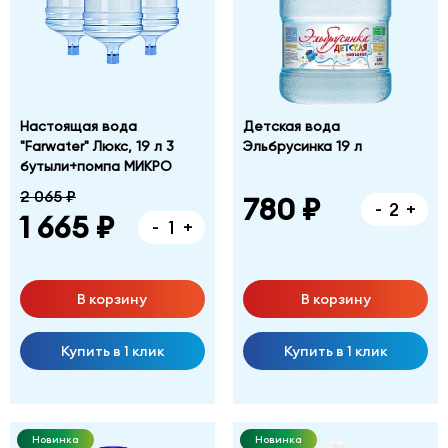
Настоящая вода
Детская вода
"Farwater" Люкс, 19 л 3
Эльбрусинка 19 л
бутыли+помпа МИКРО
2 065 ₽
780 ₽
-
+
1 665 ₽
-
+
В корзину
В корзину
Купить в 1 клик
Купить в 1 клик
Новинка
Новинка