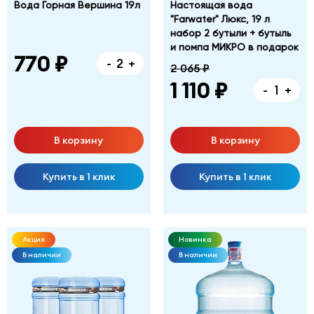
Вода Горная Вершина 19л
Настоящая вода
"Farwater" Люкс, 19 л
набор 2 бутыли + бутыль
и помпа МИКРО в подарок
770 ₽
-
+
2 065 ₽
1 110 ₽
-
+
В корзину
В корзину
Купить в 1 клик
Купить в 1 клик
Акция
Новинка
В наличии
В наличии