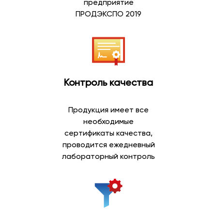
предприятие
Артезианская вода добывается из глубоких подземных
ПРОДЭКСПО 2019
водоносных горизонтов, защищенных от
поверхностного воздействия природными слоями
грунта. Благодаря естественной фильтрации такая
вода отличается стабильным составом и приятным
вкусом.
Контроль качества
Преимущества артезианской воды:
природное происхождение;
Продукция имеет все
добыча из глубоких скважин;
необходимые
сбалансированный минеральный состав;
сертификаты качества,
мягкий вкус;
проводится ежедневный
возможность ежедневного употребления;
лабораторный контроль
широкий выбор объемов.
Артезианская вода пользуется высоким спросом
среди покупателей, которые предпочитают
натуральную питьевую воду для всей семьи.