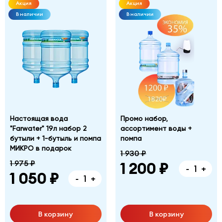
Акция
Акция
В наличии
В наличии
Настоящая вода
Промо набор,
"Farwater" 19л набор 2
ассортимент воды +
бутыли + 1-бутыль и помпа
помпа
МИКРО в подарок
1 930 ₽
1 975 ₽
1 200 ₽
-
+
1 050 ₽
-
+
В корзину
В корзину