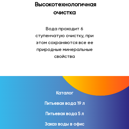
Высокотехнологичная
Минеральная вода
очистка
Минеральная вода отличается содержанием
природных минеральных веществ и востребована как
Вода проходит 6
для повседневного употребления, так и для
ступенчатую очистку, при
организации питания дома и на работе.
этом сохраняются все ее
природные минеральные
В ассортименте представлены:
свойства
природная минеральная вода;
газированная минеральная вода;
негазированная минеральная вода;
вода в стеклянной бутылке;
вода в ПЭТ-таре.
Каталог
Питьевая вода 19 л
Минеральная вода помогает разнообразить
ежедневный рацион и пользуется популярностью
Питьевая вода 5 л
среди покупателей различных возрастов.
Заказ воды в офис