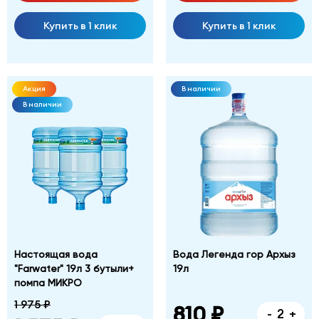
Купить в 1 клик
Купить в 1 клик
Акция
В наличии
В наличии
Настоящая вода
Вода Легенда гор Архыз
"Farwater" 19л 3 бутыли+
19л
помпа МИКРО
1 975 ₽
810 ₽
-
+