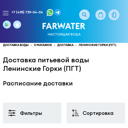
+7 (495) 739-04-04
Заказ
доставки
воды
НАСТОЯЩАЯ ВОДА
тел.
многоканальный
ДОСТАВКА ВОДЫ
О МАГАЗИНЕ
ДОСТАВКА
ЛЕНИНСКИЕ ГОРКИ (ПГТ)
service@truewater.ru
Доставка питьевой воды
Ленинские Горки (ПГТ)
141033
Московская
область
Мытищинский
р-
Расписание доставки
н,
г.
Мытищи,
МКР
Фильтры
Сортировка
Поселок
Пироговский
улица