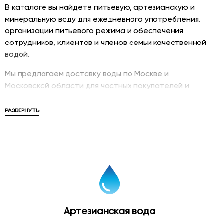
В каталоге вы найдете питьевую, артезианскую и
минеральную воду для ежедневного употребления,
организации питьевого режима и обеспечения
сотрудников, клиентов и членов семьи качественной
водой.
Мы предлагаем доставку воды по Москве и
Московской области для частных покупателей и
корпоративных клиентов. В ассортименте
представлены популярные бренды, различные объемы
РАЗВЕРНУТЬ
упаковки и решения для дома, офиса, мероприятий и
бизнеса.
Купить питьевую воду
Питьевая вода в бутылках является удобным и
современным решением для обеспечения
качественного питьевого режима. Бутилированная
Артезианская вода
вода проходит контроль качества и соответствует