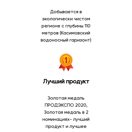
действующим требованиям безопасности.
Добывается в
В каталоге доступны:
экологически чистом
регионе с глубины 110
питьевая вода в бутылках;
метров (Касимовский
артезианская вода;
водоносный гаризонт)
минеральная вода;
газированная вода;
негазированная вода;
вода высшей категории;
вода первой категории;
вода для кулеров;
Лучший продукт
вода для дома и офиса.
Широкий выбор позволяет подобрать воду в
Золотая медаль
соответствии с личными предпочтениями и
ПРОДЭКСПО 2020,
особенностями потребления.
Золотая медаль в 2
номинациях- лучший
Артезианская вода
продукт и лучшее