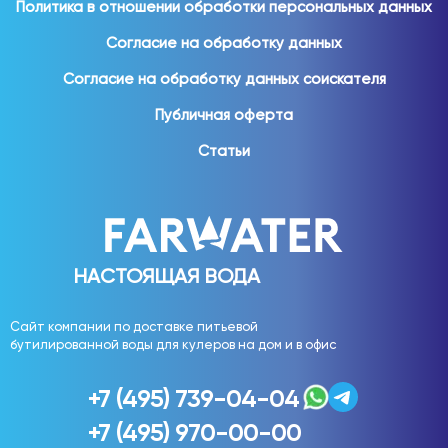
Политика в отношении обработки персональных данных
Для домашнего использования востребованы:
Согласие на обработку данных
вода 19 литров;
Согласие на обработку данных соискателя
вода 5 литров;
Публичная оферта
вода 1,5 литра;
вода 1 литр;
Статьи
вода 0,5 литра;
вода 0,33 литра.
Различные форматы позволяют выбрать удобное
решение для семьи любого размера.
НАСТОЯЩАЯ ВОДА
Вода для офиса
Сайт компании по доставке питьевой
бутилированной воды для кулеров на дом и в офис
Обеспечение сотрудников качественной питьевой
водой является важной частью комфортного рабочего
+7 (495) 739-04-04
пространства.
+7 (495) 970-00-00
Вода используется: