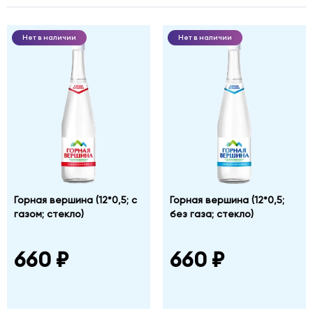
Фабричная
дом
№
Нет в наличии
Нет в наличии
1,
корпус
Б
Горная вершина (12*0,5; с
Горная вершина (12*0,5;
газом; стекло)
без газа; стекло)
660 ₽
660 ₽