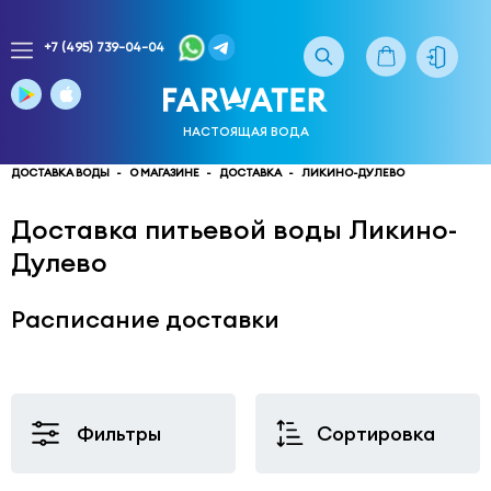
+7 (495) 739-04-04
Заказ
доставки
воды
НАСТОЯЩАЯ ВОДА
тел.
многоканальный
ДОСТАВКА ВОДЫ
О МАГАЗИНЕ
ДОСТАВКА
ЛИКИНО-ДУЛЕВО
service@truewater.ru
Доставка питьевой воды Ликино-
Дулево
141033
Московская
область
Мытищинский
р-
Расписание доставки
н,
г.
Мытищи,
МКР
Фильтры
Сортировка
Поселок
Пироговский
улица