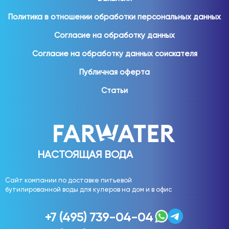
дополнительной подготовки.
Политика в отношении обработки персональных данных
Для домашнего использования востребованы:
Согласие на обработку данных
вода 19 литров;
Согласие на обработку данных соискателя
вода 5 литров;
Публичная оферта
вода 1,5 литра;
вода 1 литр;
Статьи
вода 0,5 литра;
вода 0,33 литра.
Различные форматы позволяют выбрать удобное
решение для семьи любого размера.
НАСТОЯЩАЯ ВОДА
Вода для офиса
Сайт компании по доставке питьевой
бутилированной воды для кулеров на дом и в офис
Обеспечение сотрудников качественной питьевой
водой является важной частью комфортного рабочего
+7 (495) 739-04-04
пространства.