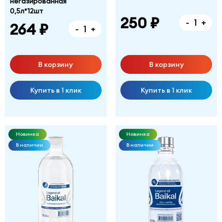
негазированная
0,5л*12шт
250 ₽
-
+
264 ₽
-
+
В корзину
В корзину
Купить в 1 клик
Купить в 1 клик
Новинка
Новинка
В наличии
В наличии