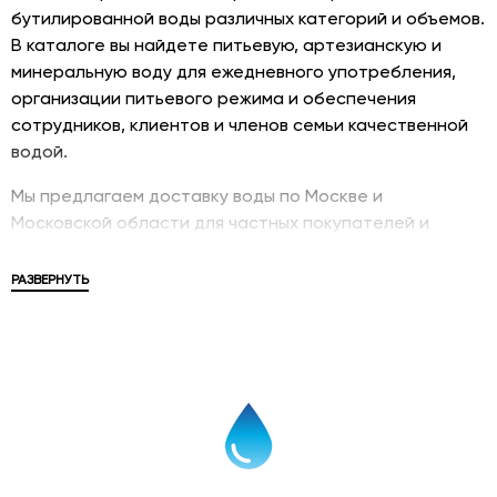
бутилированной воды различных категорий и объемов.
В каталоге вы найдете питьевую, артезианскую и
минеральную воду для ежедневного употребления,
организации питьевого режима и обеспечения
сотрудников, клиентов и членов семьи качественной
водой.
Мы предлагаем доставку воды по Москве и
Московской области для частных покупателей и
корпоративных клиентов. В ассортименте
представлены популярные бренды, различные объемы
РАЗВЕРНУТЬ
упаковки и решения для дома, офиса, мероприятий и
бизнеса.
Купить питьевую воду
Питьевая вода в бутылках является удобным и
современным решением для обеспечения
качественного питьевого режима. Бутилированная