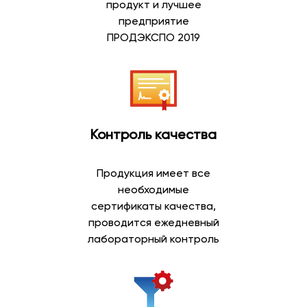
продукт и лучшее
предприятие
Артезианская вода добывается из глубоких подземных
ПРОДЭКСПО 2019
водоносных горизонтов, защищенных от
поверхностного воздействия природными слоями
грунта. Благодаря естественной фильтрации такая
вода отличается стабильным составом и приятным
вкусом.
Контроль качества
Преимущества артезианской воды:
природное происхождение;
Продукция имеет все
добыча из глубоких скважин;
необходимые
сбалансированный минеральный состав;
сертификаты качества,
мягкий вкус;
проводится ежедневный
возможность ежедневного употребления;
лабораторный контроль
широкий выбор объемов.
Артезианская вода пользуется высоким спросом
среди покупателей, которые предпочитают