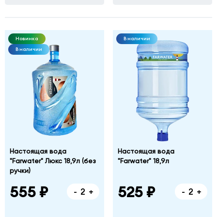
Фабричная
дом
№
1,
Новинка
В наличии
корпус
В наличии
Б
Настоящая вода
Настоящая вода
"Farwater" Люкс 18,9л (без
"Farwater" 18,9л
ручки)
555 ₽
525 ₽
-
+
-
+