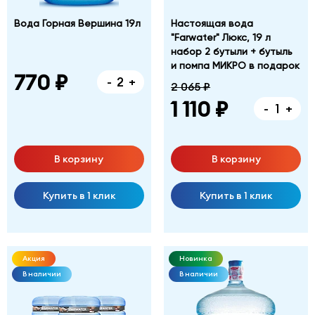
Вода Горная Вершина 19л
Настоящая вода
"Farwater" Люкс, 19 л
набор 2 бутыли + бутыль
и помпа МИКРО в подарок
770 ₽
-
+
2 065 ₽
1 110 ₽
-
+
В корзину
В корзину
Купить в 1 клик
Купить в 1 клик
Акция
Новинка
В наличии
В наличии