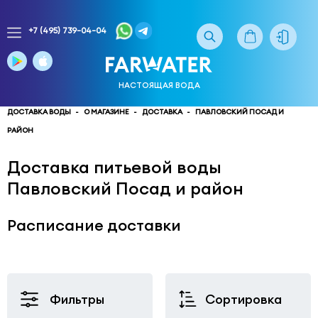
+7 (495) 739-04-04
Заказ
доставки
воды
НАСТОЯЩАЯ ВОДА
тел.
многоканальный
ДОСТАВКА ВОДЫ
О МАГАЗИНЕ
ДОСТАВКА
ПАВЛОВСКИЙ ПОСАД И
РАЙОН
service@truewater.ru
Доставка питьевой воды
141033
Московская
область
Мытищинский
Павловский Посад и район
р-
н,
Расписание доставки
г.
Мытищи,
МКР
Поселок
Фильтры
Сортировка
Пироговский
улица