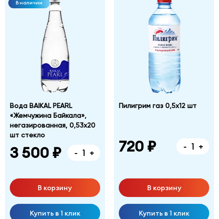
В наличии
Вода BAIKAL PEARL
Пилигрим газ 0,5х12 шт
«Жемчужина Байкала»,
негазированная, 0,53х20
шт стекло
720 ₽
-
+
3 500 ₽
-
+
В корзину
В корзину
Купить в 1 клик
Купить в 1 клик