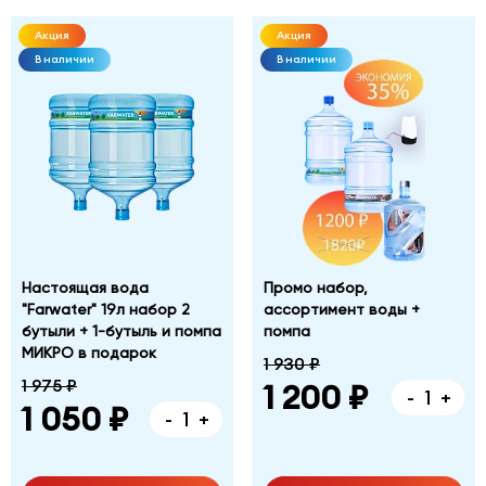
Акция
Акция
В наличии
В наличии
Настоящая вода
Промо набор,
"Farwater" 19л набор 2
ассортимент воды +
бутыли + 1-бутыль и помпа
помпа
МИКРО в подарок
1 930 ₽
1 975 ₽
1 200 ₽
-
+
1 050 ₽
-
+