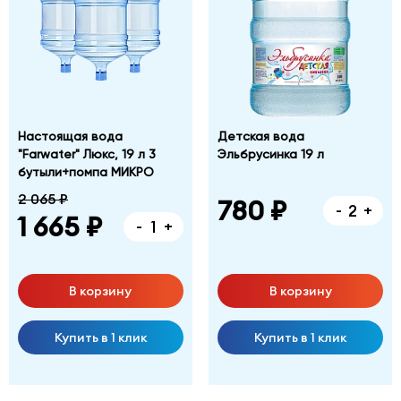
Настоящая вода
Детская вода
"Farwater" Люкс, 19 л 3
Эльбрусинка 19 л
бутыли+помпа МИКРО
2 065 ₽
780 ₽
-
+
1 665 ₽
-
+
В корзину
В корзину
Купить в 1 клик
Купить в 1 клик