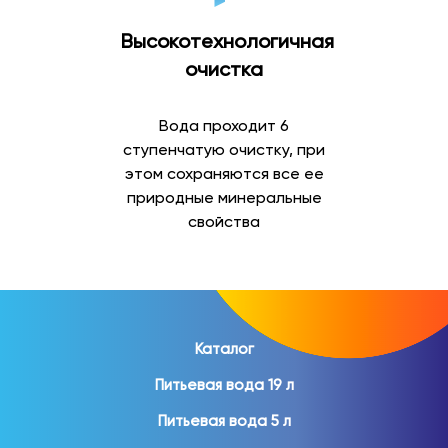
натуральную питьевую воду для всей семьи.
Высокотехнологичная
Минеральная вода
очистка
Минеральная вода отличается содержанием
природных минеральных веществ и востребована как
Вода проходит 6
для повседневного употребления, так и для
ступенчатую очистку, при
организации питания дома и на работе.
этом сохраняются все ее
природные минеральные
В ассортименте представлены:
свойства
природная минеральная вода;
газированная минеральная вода;
негазированная минеральная вода;
вода в стеклянной бутылке;
вода в ПЭТ-таре.
Каталог
Питьевая вода 19 л
Минеральная вода помогает разнообразить
ежедневный рацион и пользуется популярностью
Питьевая вода 5 л
среди покупателей различных возрастов.