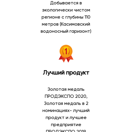
Добывается в
В каталоге доступны:
экологически чистом
регионе с глубины 110
питьевая вода в бутылках;
метров (Касимовский
артезианская вода;
водоносный гаризонт)
минеральная вода;
газированная вода;
негазированная вода;
вода высшей категории;
вода первой категории;
вода для кулеров;
Лучший продукт
вода для дома и офиса.
Широкий выбор позволяет подобрать воду в
Золотая медаль
соответствии с личными предпочтениями и
ПРОДЭКСПО 2020,
особенностями потребления.
Золотая медаль в 2
номинациях- лучший
Артезианская вода
продукт и лучшее
предприятие
Артезианская вода добывается из глубоких подземных
ПРОДЭКСПО 2019