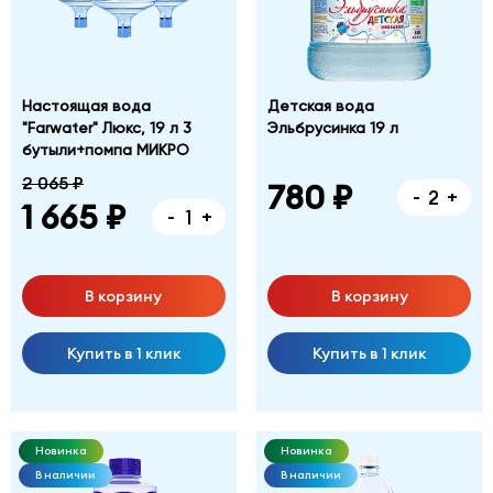
Настоящая вода
Детская вода
"Farwater" Люкс, 19 л 3
Эльбрусинка 19 л
бутыли+помпа МИКРО
2 065 ₽
780 ₽
-
+
1 665 ₽
-
+
В корзину
В корзину
Купить в 1 клик
Купить в 1 клик
Новинка
Новинка
В наличии
В наличии