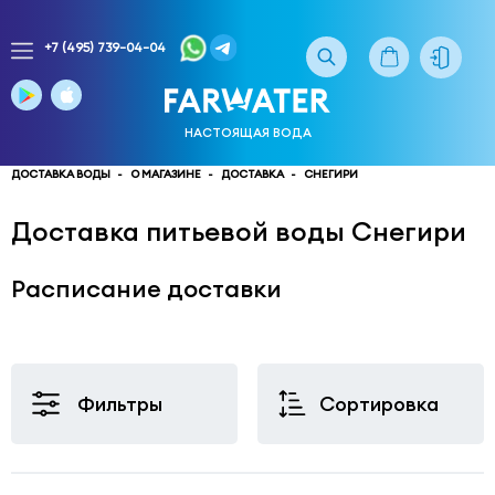
+7 (495) 739-04-04
Заказ
доставки
воды
НАСТОЯЩАЯ ВОДА
тел.
многоканальный
ДОСТАВКА ВОДЫ
О МАГАЗИНЕ
ДОСТАВКА
СНЕГИРИ
service@truewater.ru
Доставка питьевой воды Снегири
141033
Московская
Расписание доставки
область
Мытищинский
р-
н,
г.
Мытищи,
Фильтры
Сортировка
МКР
Поселок
Пироговский
улица