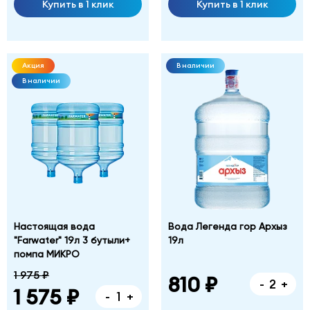
Купить в 1 клик
Купить в 1 клик
Акция
В наличии
В наличии
Настоящая вода
Вода Легенда гор Архыз
"Farwater" 19л 3 бутыли+
19л
помпа МИКРО
1 975 ₽
810 ₽
-
+
1 575 ₽
-
+