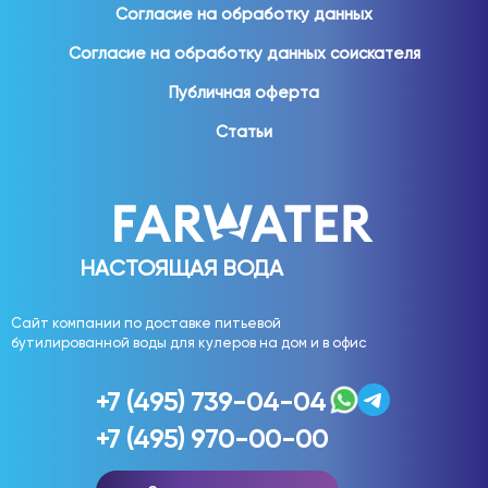
Для домашнего использования востребованы:
Согласие на обработку данных
вода 19 литров;
Согласие на обработку данных соискателя
вода 5 литров;
Публичная оферта
вода 1,5 литра;
вода 1 литр;
Статьи
вода 0,5 литра;
вода 0,33 литра.
Различные форматы позволяют выбрать удобное
решение для семьи любого размера.
НАСТОЯЩАЯ ВОДА
Вода для офиса
Сайт компании по доставке питьевой
бутилированной воды для кулеров на дом и в офис
Обеспечение сотрудников качественной питьевой
водой является важной частью комфортного рабочего
+7 (495) 739-04-04
пространства.
+7 (495) 970-00-00
Вода используется: