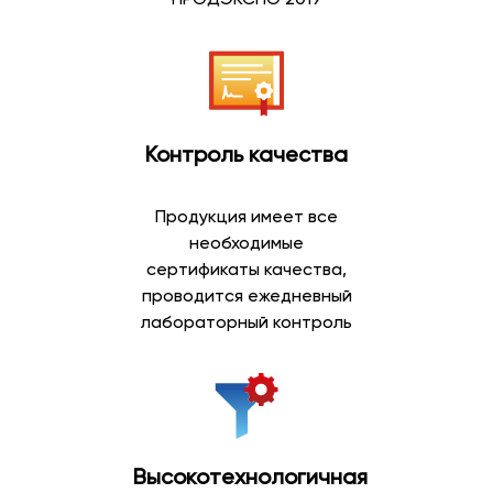
водоносных горизонтов, защищенных от
поверхностного воздействия природными слоями
грунта. Благодаря естественной фильтрации такая
вода отличается стабильным составом и приятным
вкусом.
Контроль качества
Преимущества артезианской воды:
природное происхождение;
Продукция имеет все
добыча из глубоких скважин;
необходимые
сбалансированный минеральный состав;
сертификаты качества,
мягкий вкус;
проводится ежедневный
возможность ежедневного употребления;
лабораторный контроль
широкий выбор объемов.
Артезианская вода пользуется высоким спросом
среди покупателей, которые предпочитают
натуральную питьевую воду для всей семьи.
Высокотехнологичная
Минеральная вода