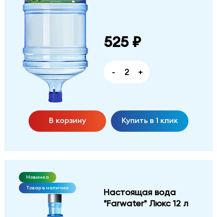
525 ₽
-
+
В корзину
Купить в 1 клик
Новинка
Товар в наличии
Настоящая вода
"Farwater" Люкс 12 л