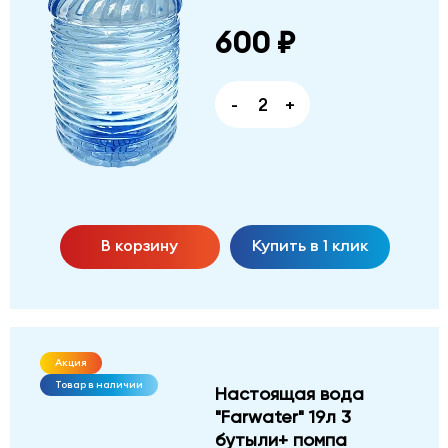
600 ₽
-
+
В корзину
Купить в 1 клик
Акция
Товар в наличии
Настоящая вода
"Farwater" 19л 3
бутыли+ помпа