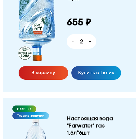
655 ₽
-
+
В корзину
Купить в 1 клик
Новинка
Товар в наличии
Настоящая вода
"Farwater" газ
1,5л*6шт