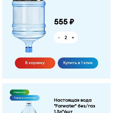
555 ₽
-
+
В корзину
Купить в 1 клик
Новинка
Товар в наличии
Настоящая вода
"Farwater" без/газ
1,5л*6шт