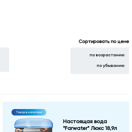
Сортировать по цене
по возрастанию
по убыванию
Товар в наличии
Настоящая вода
"Farwater" Люкс 18,9л