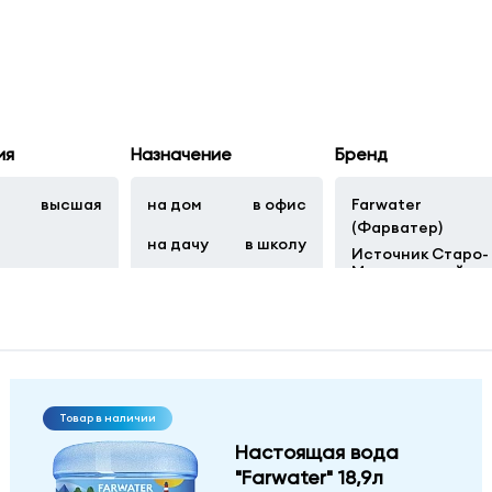
ия
Назначение
Бренд
я
высшая
на дом
в офис
Farwater
(Фарватер)
на дачу
в школу
Источник Старо-
Мытищинский
Горная вершина
Архыз
Товар в наличии
Настоящая вода
"Farwater" 18,9л