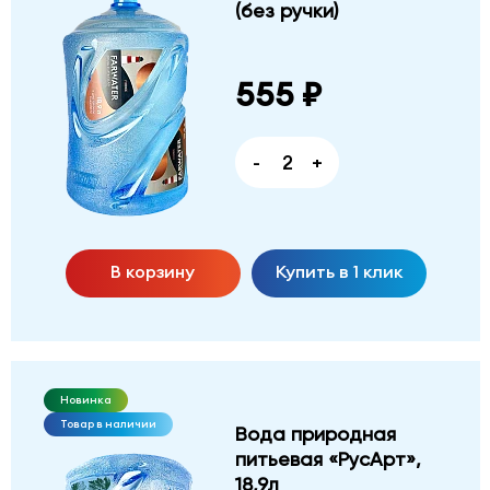
(без ручки)
555 ₽
-
+
В корзину
Купить в 1 клик
Новинка
Товар в наличии
Вода природная
питьевая «РусАрт»,
18,9л