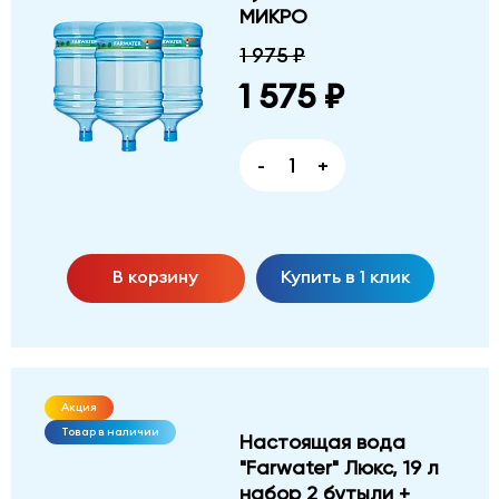
МИКРО
1 975 ₽
1 575 ₽
-
+
В корзину
Купить в 1 клик
Акция
Товар в наличии
Настоящая вода
"Farwater" Люкс, 19 л
набор 2 бутыли +