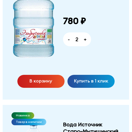
780 ₽
-
+
В корзину
Купить в 1 клик
Новинка
Товар в наличии
Вода Источник
Старо-Мытищинский