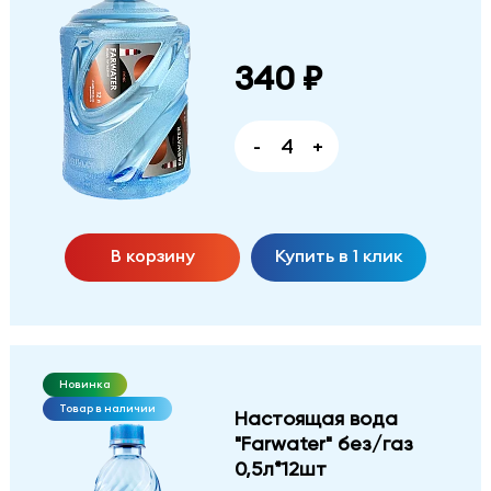
340 ₽
-
+
В корзину
Купить в 1 клик
Новинка
Товар в наличии
Настоящая вода
"Farwater" без/газ
0,5л*12шт