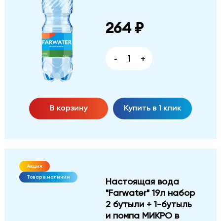
264 ₽
-
+
В корзину
Купить в 1 клик
Акция
Товар в наличии
Настоящая вода
"Farwater" 19л набор
2 бутыли + 1-бутыль
и помпа МИКРО в