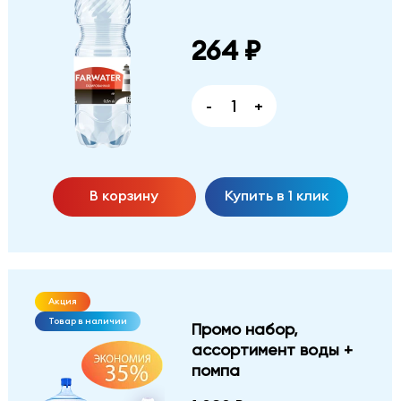
264 ₽
-
+
В корзину
Купить в 1 клик
Акция
Товар в наличии
Промо набор,
ассортимент воды +
помпа