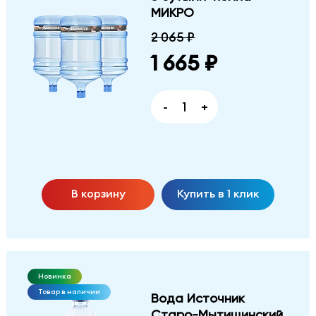
МИКРО
2 065 ₽
1 665 ₽
-
+
В корзину
Купить в 1 клик
Новинка
Товар в наличии
Вода Источник
Старо-Мытищинский