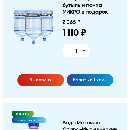
бутыль и помпа
МИКРО в подарок
2 065 ₽
1 110 ₽
-
+
В корзину
Купить в 1 клик
Новинка
Товар в наличии
Вода Источник
Старо-Мытищинский