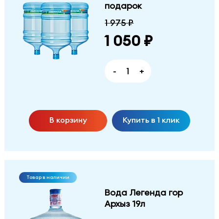
подарок
1 975 ₽
1 050 ₽
-
+
В корзину
Купить в 1 клик
Товар в наличии
Вода Легенда гор
Архыз 19л