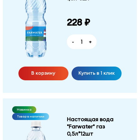
228 ₽
-
+
В корзину
Купить в 1 клик
Новинка
Товар в наличии
Настоящая вода
"Farwater" газ
0,5л*12шт