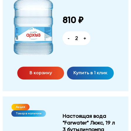
810 ₽
-
+
В корзину
Купить в 1 клик
Акция
Товар в наличии
Настоящая вода
"Farwater" Люкс, 19 л
3 бутыли+помпа