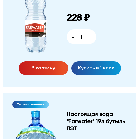
228 ₽
-
+
В корзину
Купить в 1 клик
Товар в наличии
Настоящая вода
"Farwater" 19л бутыль
ПЭТ