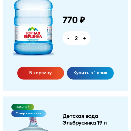
770 ₽
-
+
В корзину
Купить в 1 клик
Новинка
Товар в наличии
Детская вода
Эльбрусинка 19 л