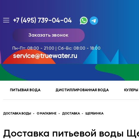
+7 (495) 739-04-04
Заказ
Заказать звонок
доставки
воды
Пн-Пт: 08:00 - 21:00 | Сб-Вс: 08:00 - 18:00
тел.
service@truewater.ru
многоканальный
service@truewater.ru
ПИТЬЕВАЯ ВОДА
ДИСТИЛЛИРОВАННАЯ ВОДА
КУЛЕРЫ
141033
Московская
область
Мытищинский
р-
ДОСТАВКА ВОДЫ
О МАГАЗИНЕ
ДОСТАВКА
ЩЕРБИНКА
н,
г.
Доставка питьевой воды Щ
Мытищи,
МКР