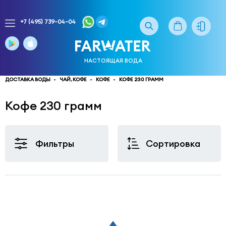
+7 (495) 739-04-04
Заказ
доставки
воды
НАСТОЯЩАЯ ВОДА
тел.
многоканальный
ДОСТАВКА ВОДЫ
ЧАЙ, КОФЕ
КОФЕ
КОФЕ 230 ГРАММ
service@truewater.ru
Кофе 230 грамм
141033
Московская
область
Мытищинский
р-
Фильтры
Сортировка
н,
г.
Мытищи,
МКР
Поселок
Пироговский
улица