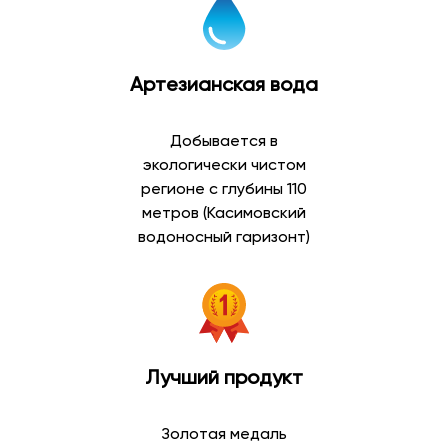
Фабричная
дом
№
1,
Артезианская вода
корпус
Б
Добывается в
экологически чистом
регионе с глубины 110
метров (Касимовский
водоносный гаризонт)
Лучший продукт
Золотая медаль