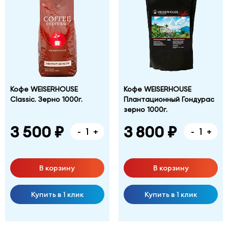
Фабричная
дом
№
1,
корпус
Б
Кофе WEISERHOUSE
Кофе WEISERHOUSE
Classic. Зерно 1000г.
Плантационный Гондурас
зерно 1000г.
3 500 ₽
3 800 ₽
-
+
-
+
В корзину
В корзину
Купить в 1 клик
Купить в 1 клик