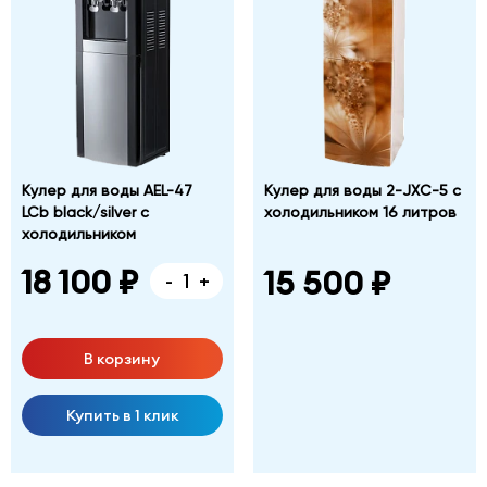
Фабричная
дом
№
1,
корпус
Б
Кулер для воды AEL-47
Кулер для воды 2-JXC-5 с
LCb black/silver с
холодильником 16 литров
холодильником
18 100 ₽
15 500 ₽
-
+
В корзину
Купить в 1 клик