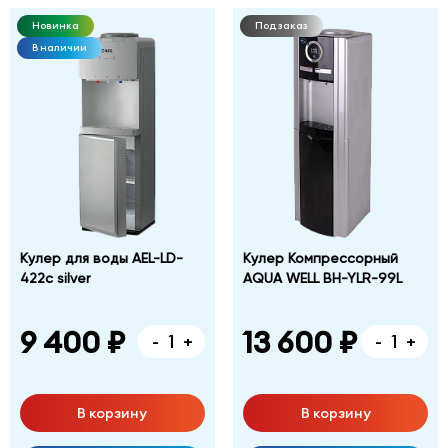
Новинка
Под заказ
В наличии
Кулер для воды AEL-LD-
Кулер Компрессорный
422c silver
AQUA WELL BH-YLR-99L
9 400 ₽
13 600 ₽
-
+
-
+
В корзину
В корзину