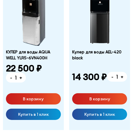
Фабричная
дом
№
1,
корпус
Б
КУЛЕР для воды AQUA
Кулер для воды AEL-420
WELL YLR5-6VN400H
black
22 500 ₽
14 300 ₽
-
+
-
+
В корзину
В корзину
Купить в 1 клик
Купить в 1 клик